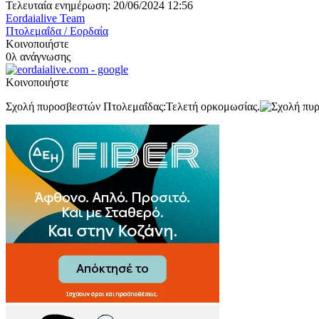
Τελευταία ενημέρωση: 20/06/2024 12:56
Eordaialive Team
Πτολεμαΐδα / Εορδαία
Κοινοποιήστε
0λ ανάγνωσης
Κοινοποιήστε
Σχολή πυροσβεστών Πτολεμαΐδας:Τελετή ορκομωσίας.