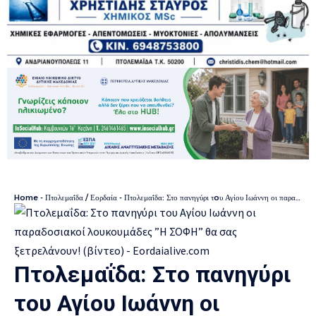
Home
-
Πτολεμαΐδα / Εορδαία
-
Πτολεμαΐδα: Στο πανηγύρι τoυ Αγίου Ιωάννη οι παραδοσιακοί λουκουμάδες ”Η ΣΟΦΗ” θα σας ξετρελάνουν! (βίντεο)
Πτολεμαΐδα: Στο πανηγύρι
τoυ Αγίου Ιωάννη οι