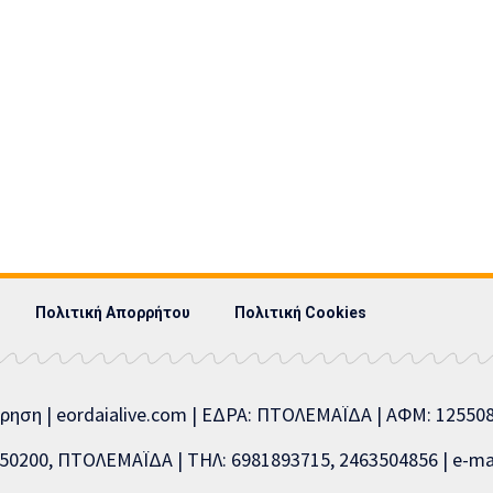
Πολιτική Απορρήτου
Πολιτική Cookies
ίρηση | eordaialive.com | ΕΔΡΑ: ΠΤΟΛΕΜΑΪΔΑ | ΑΦΜ: 1255
0200, ΠΤΟΛΕΜΑΪΔΑ | ΤΗΛ: 6981893715, 2463504856 | e-mai