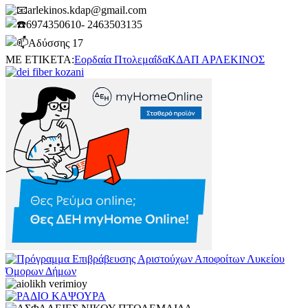
arlekinos.kdap@gmail.com
6974350610- 2463503135
Αδύσσης 17
ΜΕ ΕΤΙΚΕΤΑ:
Εορδαία Πτολεμαΐδα
ΚΔΑΠ ΑΡΛΕΚΙΝΟΣ