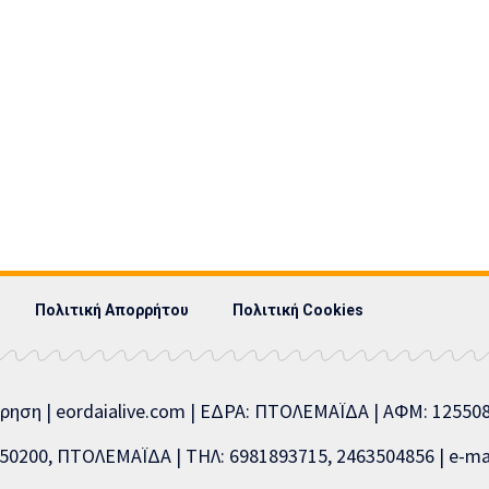
Πολιτική Απορρήτου
Πολιτική Cookies
ίρηση | eordaialive.com | ΕΔΡΑ: ΠΤΟΛΕΜΑΪΔΑ | ΑΦΜ: 1255
0200, ΠΤΟΛΕΜΑΪΔΑ | ΤΗΛ: 6981893715, 2463504856 | e-mai