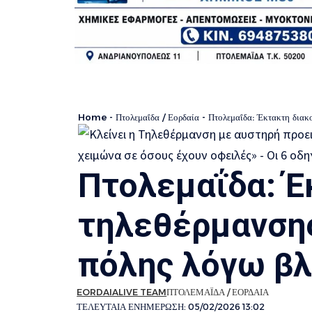
Home
-
Πτολεμαΐδα / Εορδαία
-
Πτολεμαΐδα: Έκτακτη διακ
Πτολεμαΐδα: Έ
τηλεθέρμανσης
πόλης λόγω β
EORDAIALIVE TEAM
ΠΤΟΛΕΜΑΪΔΑ / ΕΟΡΔΑΙΑ
ΤΕΛΕΥΤΑΙΑ ΕΝΗΜΕΡΩΣΗ: 05/02/2026 13:02