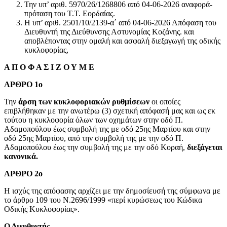
Την υπ’ αριθ. 5970/26/1268806 από 04-06-2026 αναφορά-
πρόταση του Τ.Τ. Εορδαίας.
Η υπ’ αριθ. 2501/10/2139-α΄ από 04-06-2026 Απόφαση του
Διευθυντή της Διεύθυνσης Αστυνομίας Κοζάνης. και
αποβλέποντας στην ομαλή και ασφαλή διεξαγωγή της οδικής
κυκλοφορίας,
Α Π Ο Φ Α Σ Ι Ζ Ο Υ Μ Ε
ΑΡΘΡΟ 1ο
Την
άρση των κυκλοφοριακών ρυθμίσεων
οι οποίες
επιβλήθηκαν με την ανωτέρω (3) σχετική απόφασή μας και ως εκ
τούτου η κυκλοφορία όλων των οχημάτων στην οδό Π.
Αδαμοπούλου έως συμβολή της με οδό 25ης Μαρτίου και στην
οδό 25ης Μαρτίου, από την συμβολή της με την οδό Π.
Αδαμοπούλου έως την συμβολή της με την οδό Κοραή,
διεξάγεται
κανονικά.
ΑΡΘΡΟ 2ο
Η ισχύς της απόφασης αρχίζει με την δημοσίευσή της σύμφωνα με
το άρθρο 109 του Ν.2696/1999 «περί κυρώσεως του Κώδικα
Οδικής Κυκλοφορίας».
Ο Διευθυντής