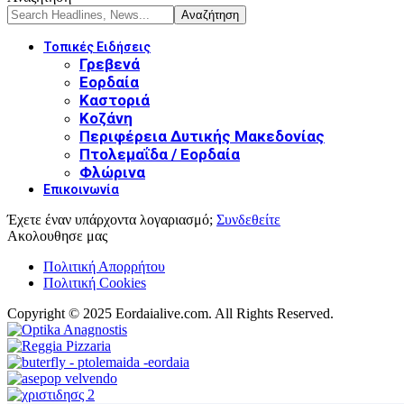
Τοπικές Ειδήσεις
Γρεβενά
Εορδαία
Καστοριά
Κοζάνη
Περιφέρεια Δυτικής Μακεδονίας
Πτολεμαΐδα / Εορδαία
Φλώρινα
Επικοινωνία
Έχετε έναν υπάρχοντα λογαριασμό;
Συνδεθείτε
Ακολουθησε μας
Πολιτική Απορρήτου
Πολιτική Cookies
Copyright © 2025 Eordaialive.com. All Rights Reserved.