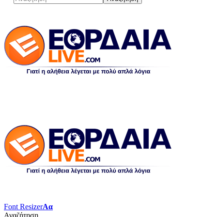
Font Resizer
Αα
Αναζήτηση