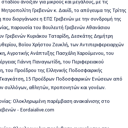
σταδίου άνοιξαν για μικρούς και μεγάλους, με τις
 Μητροπολίτη Γρεβενών κ. Δαυίδ, το απόγευμα της Τρίτης
 που διοργάνωσε η ΕΠΣ Γρεβενών με την συνδρομή της
νίας, παρουσία του Βουλευτή Γρεβενών Αθανάσιου
ν Γρεβενών Κυριάκου Ταταρίδη, Δεσκάτης Δημήτρη
υθερίου, Βοΐου Χρήστου Ζευκλή, των Αντιπεριφερειαρχών
άκη, Αγροτικής Ανάπτυξης Πασχάλη Χαρούμενου, του
ργειας Γιάννη Παναγιωτίδη, του Περιφερειακού
η, του Προέδρου της Ελληνικής Ποδοσφαιρικής
Γκαγκάτση, 15 Προέδρων Ποδοσφαιρικών Ενώσεων από
ών συλλόγων, αθλητών, προπονητών και γονέων.