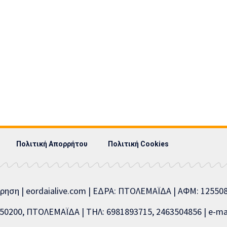
Πολιτική Απορρήτου
Πολιτική Cookies
ίρηση | eordaialive.com | ΕΔΡΑ: ΠΤΟΛΕΜΑΪΔΑ | ΑΦΜ: 1255
0200, ΠΤΟΛΕΜΑΪΔΑ | ΤΗΛ: 6981893715, 2463504856 | e-mai