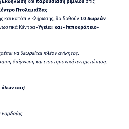
ή Εκδήλωση
και
παρουσίαση
βιβλίου
στις
Κέντρο Πτολεμαΐδας
ς και κατόπιν κλήρωσης, θα δοθούν
10 δωρεάν
νωστικά Κέντρα
«Υγεία»
και «Ιπποκράτειο»
ρέπει να θεωρείται πλέον ανίκητος.
ρη διάγνωση και επιστημονική αντιμετώπιση.
 όλων σας!
 Εορδαίας