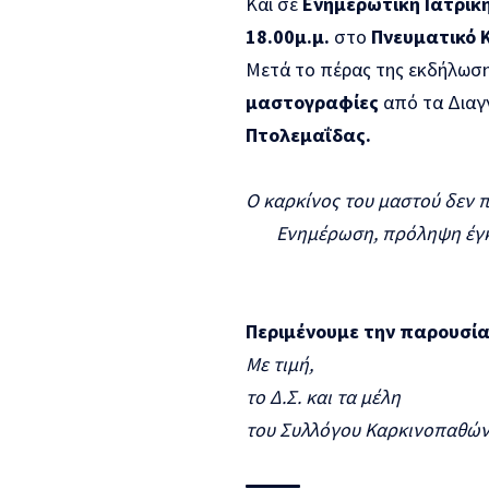
Και σε
E
νημερωτική Ιατρικ
18.00μ.μ.
στο
Πνευματικό 
Μετά το πέρας της εκδήλωση
μαστογραφίες
από τα Διαγ
Πτολεμαΐδας.
Ο καρκίνος του μαστού δεν π
Ενημέρωση, πρόληψη έγκαι
Περιμένουμε την παρουσία
Με τιμή,
το Δ.Σ. και τα μέλη
του Συλλόγου Καρκινοπαθών