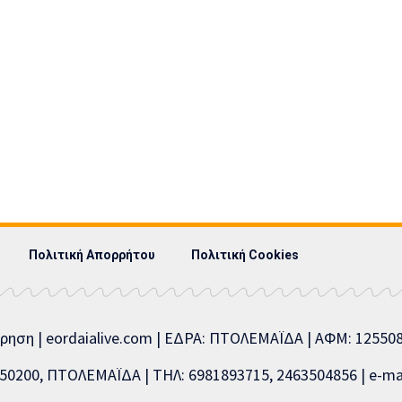
Πολιτική Απορρήτου
Πολιτική Cookies
ίρηση | eordaialive.com | ΕΔΡΑ: ΠΤΟΛΕΜΑΪΔΑ | ΑΦΜ: 1255
0200, ΠΤΟΛΕΜΑΪΔΑ | ΤΗΛ: 6981893715, 2463504856 | e-mai