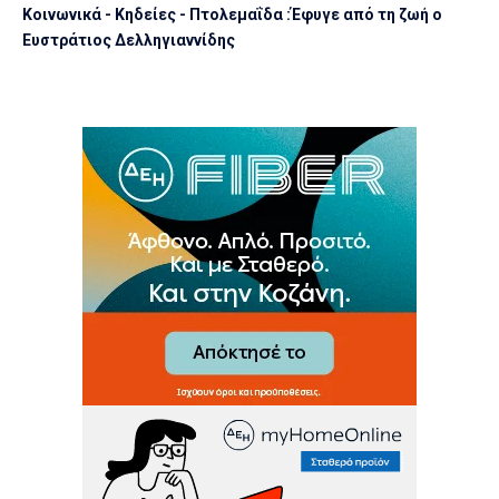
Kοινωνικά - Κηδείες - Πτολεμαΐδα :Έφυγε από τη ζωή ο
Ευστράτιος Δελληγιαννίδης