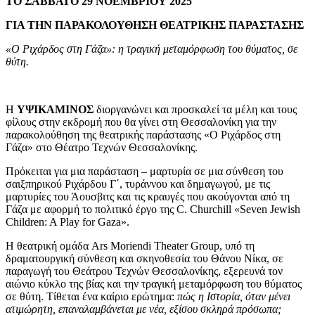
ΤΟ ΣΑΒΒΑΤΟ 29 ΝΟΕΜΒΡΙΟΥ 2025
ΓΙΑ ΤΗΝ ΠΑΡΑΚΟΛΟΥΘΗΣΗ ΘΕΑΤΡΙΚΗΣ ΠΑΡΑΣΤΑΣΗΣ
«Ο Ριχάρδος στη Γάζα»: η τραγική μεταμόρφωση του θύματος, σε
θύτη.
Η
ΥΨΙΚΑΜΙΝΟΣ
διοργανώνει και προσκαλεί τα μέλη και τους
φίλους στην εκδρομή που θα γίνει στη Θεσσαλονίκη για την
παρακολούθηση της θεατρικής παράστασης «Ο Ριχάρδος στη
Γάζα» στο Θέατρο Τεχνών Θεσσαλονίκης.
Πρόκειται για μια παράσταση – μαρτυρία σε μια σύνθεση του
σαιξπηρικού Ριχάρδου Γ΄, τυράννου και δημαγωγού, με τις
μαρτυρίες του Άουσβιτς και τις κραυγές που ακούγονται από τη
Γάζα με αφορμή το πολιτικό έργο της C. Churchill «Seven Jewish
Children: A Play for Gaza».
Η θεατρική ομάδα Ars Moriendi Theater Group, υπό τη
δραματουργική σύνθεση και σκηνοθεσία του Θάνου Νίκα, σε
παραγωγή του Θεάτρου Τεχνών Θεσσαλονίκης, εξερευνά τον
αιώνιο κύκλο της βίας και την τραγική μεταμόρφωση του θύματος
σε θύτη. Τίθεται ένα καίριο ερώτημα:
πώς η Ιστορία, όταν μένει
ατιμώρητη, επαναλαμβάνεται με νέα, εξίσου σκληρά πρόσωπα;