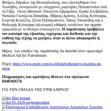
Μνήμες Εβραίων της Θεσσαλονίκης, που εξοντώθηκαν στο
Άουσβιτς, συνομιλούν με σύγχρονες μαρτυρίες Παλαιστινίων από
τη Γάζα. Οκτώ ηθοποιοί: Νικολέτα Αβραμίδου, Σοφία Αλεβιζάτου,
Ναταλία Γκατζώνα-Παπαδάμ, Μάριος Δρόσος, Αλέξης Κότσυφας,
Ευγενία Κουζέλη, Ξένια Παπαϊωάννου, Τάσος Ταλιανίδης και ο
Θοδωρής Κότσυφας (ηλεκτρική κιθάρα), συνδέουν την αρχαία
τραγωδία με το θέατρο-ντοκουμέντο.
Η παράσταση προβάλλει
τον κυνισμό της εξουσίας, εγχώριας και διεθνούς και την
ευθύνη της τέχνης να μιλήσει, όταν οι άλλοι αδιαφορούν ή
σιωπούν.
Μέρος των εσόδων της παράστασης θα διατεθεί στον οργανισμό
Medical Aid for Palestinians
Πηγή:
https://www.more.com/gr-el/tickets/theater/o-rixardos-sti-
gaza/
Πληροφορίες και κρατήσεις θέσεων στο τηλέφωνο:
6948369576
ΓΙΑ ΤΗΝ ΟΜΑΔΑ ΤΗΣ ΥΨΙΚΑΜΙΝΟΥ