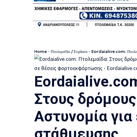
Home
-
Πτολεμαΐδα / Εορδαία
-
Eordaialive.com: Πτολεμαΐδα: 
Eordaialive.co
Στους δρόμους
Αστυνομία για
στάθμευσης