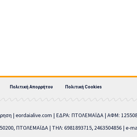
Πολιτική Απορρήτου
Πολιτική Cookies
ίρηση | eordaialive.com | ΕΔΡΑ: ΠΤΟΛΕΜΑΪΔΑ | ΑΦΜ: 1255
0200, ΠΤΟΛΕΜΑΪΔΑ | ΤΗΛ: 6981893715, 2463504856 | e-mai