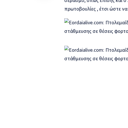
σεβασμό, όπως επίσης και ο
πρωτοβουλίες , έτσι ώστε να