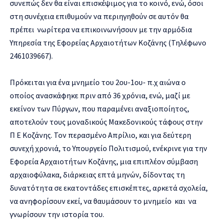
συνεπώς δεν θα είναι επισκέψιμος για το κοινό, ενώ, όσοι
στη συνέχεια επιθυμούν να περιηγηθούν σε αυτόν θα
πρέπει νωρίτερα να επικοινωνήσουν με την αρμόδια
Υπηρεσία της Εφορείας Αρχαιοτήτων Κοζάνης (Τηλέφωνο
2461039667).
Πρόκειται για ένα μνημείο του 2ου-1ου- π.χ αιώνα ο
οποίος ανασκάφηκε πριν από 36 χρόνια, ενώ, μαζί με
εκείνον των Πύργων, που παραμένει αναξιοποίητος,
αποτελούν τους μοναδικούς Μακεδονικούς τάφους στην
Π Ε Κοζάνης. Τον περασμένο Απρίλιο, και για δεύτερη
συνεχή χρονιά, το Υπουργείο Πολιτισμού, ενέκρινε για την
Εφορεία Αρχαιοτήτων Κοζάνης, μια επιπλέον σύμβαση
αρχαιοφύλακα, διάρκειας επτά μηνών, δίδοντας τη
δυνατότητα σε εκατοντάδες επισκέπτες, αρκετά σχολεία,
να ανηφορίσουν εκεί, να θαυμάσουν το μνημείο και να
γνωρίσουν την ιστορία του.