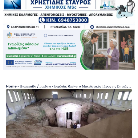
Home
-
Πτολεμαΐδα / Εορδαία
-
Εορδαία: Kλείνει ο Μακεδονικός Τάφος της Σπηλιάς λόγω λήξης της σύμβασης του μοναδικού φύλακα