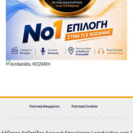
Πολιτική Απορρήτου
Πολιτική Cookies
Λάζαρος Λαζαρίδης Ατομική Επιχείρηση | eordaialive.com |