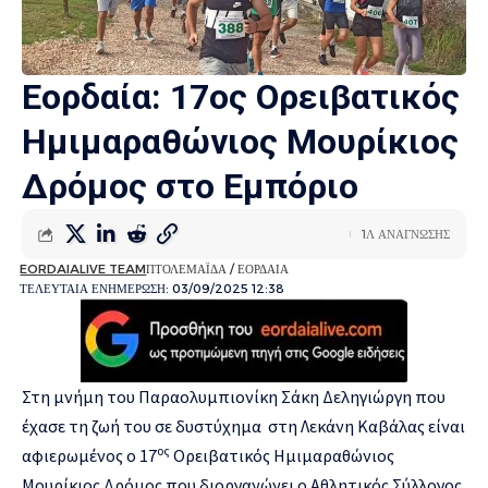
Εορδαία: 17ος Ορειβατικός
Ημιμαραθώνιος Μουρίκιος
Δρόμος στο Εμπόριο
1Λ ΑΝΑΓΝΩΣΗΣ
EORDAIALIVE TEAM
ΠΤΟΛΕΜΑΪΔΑ / ΕΟΡΔΑΙΑ
ΤΕΛΕΥΤΑΙΑ ΕΝΗΜΕΡΩΣΗ: 03/09/2025 12:38
Στη μνήμη του Παραολυμπιονίκη Σάκη Δεληγιώργη που
έχασε τη ζωή του σε δυστύχημα στη Λεκάνη Καβάλας είναι
ος
αφιερωμένος ο 17
Ορειβατικός Ημιμαραθώνιος
Μουρίκιος Δρόμος που διοργανώνει ο Αθλητικός Σύλλογος