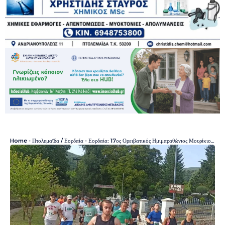
Home
-
Πτολεμαΐδα / Εορδαία
-
Εορδαία: 17ος Ορειβατικός Ημιμαραθώνιος Μουρίκιος Δρόμος στο Εμπόριο