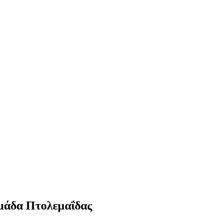
μάδα Πτολεμαΐδας