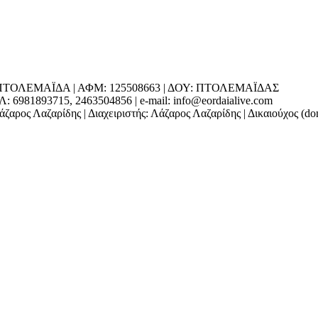
ΕΔΡΑ: ΠΤΟΛΕΜΑΪΔΑ | ΑΦΜ: 125508663 | ΔΟΥ: ΠΤΟΛΕΜΑΪΔΑΣ
1893715, 2463504856 | e-mail: info@eordaialive.com
ζαρος Λαζαρίδης | Διαχειριστής: Λάζαρος Λαζαρίδης | Δικαιούχος (d