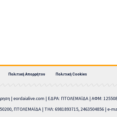
Πολιτική Απορρήτου
Πολιτική Cookies
ίρηση | eordaialive.com | ΕΔΡΑ: ΠΤΟΛΕΜΑΪΔΑ | ΑΦΜ: 1255
0200, ΠΤΟΛΕΜΑΪΔΑ | ΤΗΛ: 6981893715, 2463504856 | e-mai