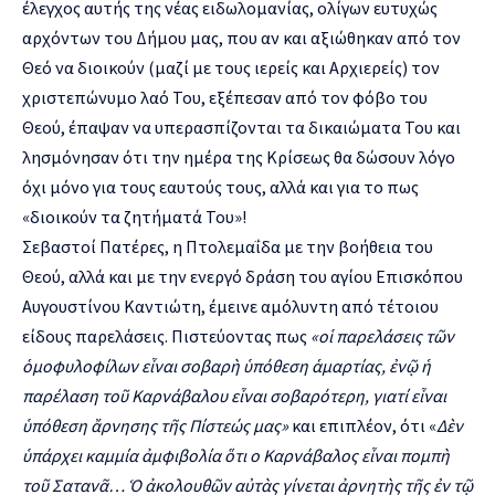
έλεγχος αυτής της νέας ειδωλομανίας, ολίγων ευτυχώς
αρχόντων του Δήμου μας, που αν και αξιώθηκαν από τον
Θεό να διοικούν (μαζί με τους ιερείς και Αρχιερείς) τον
χριστεπώνυμο λαό Του, εξέπεσαν από τον φόβο του
Θεού, έπαψαν να υπερασπίζονται τα δικαιώματα Του και
λησμόνησαν ότι την ημέρα της Κρίσεως θα δώσουν λόγο
όχι μόνο για τους εαυτούς τους, αλλά και για το πως
«διοικούν τα ζητήματά Του»!
Σεβαστοί Πατέρες, η Πτολεμαΐδα με την βοήθεια του
Θεού, αλλά και με την ενεργό δράση του αγίου Επισκόπου
Αυγουστίνου Καντιώτη, έμεινε αμόλυντη από τέτοιου
είδους παρελάσεις. Πιστεύοντας πως
«οἱ παρελάσεις τῶν
ὁμοφυλοφίλων εἶναι σοβαρὴ ὑπόθεση ἁμαρτίας, ἐνῷ ἡ
παρέλαση τοῦ Καρνάβαλου εἶναι σοβαρότερη, γιατί εἶναι
ὑπόθεση ἄρνησης τῆς Πίστεώς μας»
και επιπλέον, ότι «
Δὲν
ὑπάρχει καμμία ἀμφιβολία ὅτι ο Καρνάβαλος εἶναι πομπὴ
τοῦ Σατανᾶ… Ὁ ἀκολουθῶν αὐτὰς γίνεται ἀρνητὴς τῆς ἐν τῷ