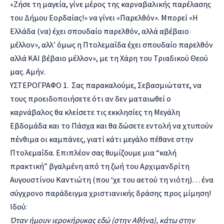
«Ζήσε τη μαγεία, γίνε μέρος της καρναβαλικής παρέλασης
του Δήμου Εορδαίας!» να γίνει «Παρελθόν». Μπορεί «H
Ελλάδα (να) έχει σπουδαίο παρελθόν, αλλά αβέβαιο
μέλλον», αλλ’ όμως η Πτολεμαΐδα έχει σπουδαίο παρελθόν
αλλά ΚΑΙ βέβαιο μέλλον», με τη Χάρη του Τριαδικού Θεού
μας. Αμήν.
ΥΣΤΕΡΟΓΡΑΦΟ 1. Σας παρακαλούμε, Σεβασμιώτατε, να
τους προειδοποιήσετε ότι αν δεν ματαιωθεί ο
καρνάβαλος θα κλείσετε τις εκκλησίες τη Μεγάλη
Εβδομάδα και το Πάσχα και θα δώσετε εντολή να χτυπούν
πένθιμα οι καμπάνες, γιατί κάτι μεγάλο πέθανε στην
Πτολεμαΐδα. Επιπλέον σας θυμίζουμε μια “καλή
πρακτική” βγαλμένη από τη ζωή του Αρχιμανδρίτη
Αυγουστίνου Καντιώτη (που ‘χε του αετού τη νιότη)… ένα
σύγχρονο παράδειγμα χριστιανικής δράσης προς μίμηση!
Ιδού:
Όταν ήμουν ιεροκήρυκας εδώ (στην Αθήνα), κάτω στην