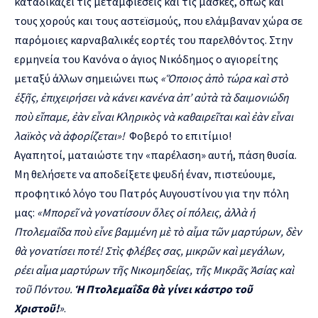
καταδικάζει τις μεταμφιέσεις και τις μάσκες, όπως και
τους χορούς και τους αστεϊσμούς, που ελάμβαναν χώρα σε
παρόμοιες καρναβαλικές εορτές του παρελθόντος. Στην
ερμηνεία του Κανόνα ο άγιος Νικόδημος ο αγιορείτης
μεταξύ άλλων σημειώνει πως
«Ὅποιος ἀπὸ τώρα καὶ στὸ
ἑξῆς, ἐπιχειρήσει νὰ κάνει κανένα ἀπ’ αὐτὰ τὰ δαιμονιώδη
ποὺ εἴπαμε, ἐὰν εἶναι Κληρικὸς νὰ καθαιρεῖται καὶ ἐὰν εἶναι
λαϊκὸς νὰ ἀφορίζεται»!
Φοβερό το επιτίμιο!
Αγαπητοί, ματαιώστε την «παρέλαση» αυτή, πάση θυσία.
Μη θελήσετε να αποδείξετε ψευδή έναν, πιστεύουμε,
προφητικό λόγο του Πατρός Αυγουστίνου για την πόλη
μας:
«Μπορεῖ νὰ γονατίσουν ὅλες οἱ πόλεις, ἀλλὰ ἡ
Πτολεμαΐδα ποὺ εἶνε βαμμένη μὲ τὸ αἷμα τῶν μαρτύρων, δὲν
θὰ γονατίσει ποτέ! Στὶς φλέβες σας, μικρῶν καὶ μεγάλων,
ρέει αἷμα μαρτύρων τῆς Νικομηδείας, τῆς Μικρᾶς Ἀσίας καὶ
τοῦ Πόντου.
Ἡ Πτολεμαΐδα θὰ γίνει κάστρο τοῦ
Χριστοῦ!
»
.