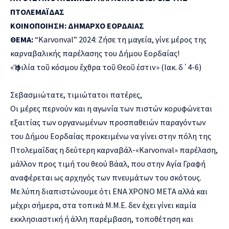
ΠΤΟΛΕΜΑΪΔΑΣ
ΚΟΙΝΟΠΟΙΗΣΗ: ΔΗΜΑΡΧΟ ΕΟΡΔΑΙΑΣ
ΘΕΜΑ:
“Karvonval” 2024: Ζήσε τη μαγεία, γίνε μέρος της
καρναβαλικής παρέλασης του Δήμου Εορδαίας!
«Ἡ φιλία τοῦ κόσμου ἔχθρα τοῦ Θεοῦ ἐστιν» (Ιακ. δ΄4-6)
Σεβασμιώτατε, τιμιώτατοι πατέρες,
Οι μέρες περνούν και η αγωνία των πιστών κορυφώνεται
εξαιτίας των οργανωμένων προσπαθειών παραγόντων
του Δήμου Εορδαίας προκειμένω να γίνει στην πόλη της
Πτολεμαΐδας η δεύτερη καρναβάλ-«Karvonval» παρέλαση,
μάλλον προς τιμή του θεού Βάαλ, που στην Αγία Γραφή
αναφέρεται ως αρχηγός των πνευμάτων του σκότους.
Με λύπη διαπιστώνουμε ότι ΕΝΑ ΧΡΟΝΟ ΜΕΤΑ αλλά και
μέχρι σήμερα, στα τοπικά Μ.Μ.Ε. δεν έχει γίνει καμία
εκκλησιαστική ή άλλη παρέμβαση, τοποθέτηση και