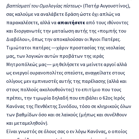
βαπτίσματί του Ομολογίας πίστεως
» (Πατήρ Αυγουστίνος),
σας καλούμε να αναλάβετε δράση ώστε όχι απλώς να
παρακαλέσετε, αλλά να
απαιτήσετε
από τους ιθύνοντες
και διοργανωτές την ματαίωση αυτής της «πομπής του
Διαβόλου», όπως την αποκαλούσαν οι Άγιοι Πατέρες.
Τιμιώτατοι πατέρες ―χάριν προστασίας της νεολαίας
μας, των λογικών αυτών προβάτων της ιεράς
Μητροπόλεώς μας― μη θελήσετε να μείνετε αργοί αλλά
ως ενεργοί ουρανοπολίτες σπεύστε, αναγγείλατε στους
ολίγους μεν εμπνευστές αυτής της παρέλασης (αλλά και
στους πολλούς ακολουθούντες) το επιτίμιο που τους
πρέπει, την τιμωρία δηλαδή που επιβάλει ο 62ος Ιερός
Κανόνας της Πενθέκτης Συνόδου, τόσο σε κληρικούς όλων
των βαθμίδων όσο και σε λαϊκούς (μήπως και συνέλθουν
και μεταμεληθούν).
Είναι γνωστός σε όλους σας ο εν λόγω Κανόνας, ο οποίος