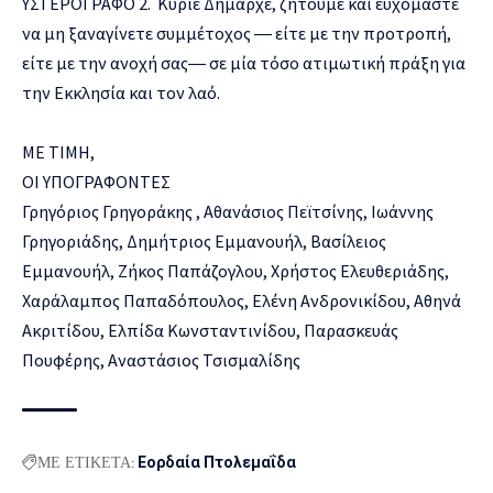
ΥΣΤΕΡΟΓΡΑΦΟ 2. Κύριε Δήμαρχε, ζητούμε και ευχόμαστε
να μη ξαναγίνετε συμμέτοχος ― είτε με την προτροπή,
είτε με την ανοχή σας― σε μία τόσο ατιμωτική πράξη για
την Εκκλησία και τον λαό.
ΜΕ ΤΙΜΗ,
ΟΙ ΥΠΟΓΡΑΦΟΝΤΕΣ
Γρηγόριος Γρηγοράκης , Αθανάσιος Πεϊτσίνης, Ιωάννης
Γρηγοριάδης, Δημήτριος Εμμανουήλ, Βασίλειος
Εμμανουήλ, Ζήκος Παπάζογλου, Χρήστος Ελευθεριάδης,
Χαράλαμπος Παπαδόπουλος, Ελένη Ανδρονικίδου, Αθηνά
Ακριτίδου, Ελπίδα Κωνσταντινίδου, Παρασκευάς
Πουφέρης, Αναστάσιος Τσισμαλίδης
ΜΕ ΕΤΙΚΕΤΑ:
Εορδαία Πτολεμαΐδα