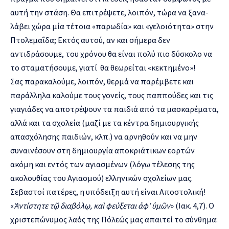
αυτή την στάση. Θα επιτρέψετε, λοιπόν, τώρα να ξανα-
λάβει χώρα μία τέτοια «παρωδία» και «γελοιότητα» στην
Πτολεμαΐδα; Εκτός αυτού, αν και σήμερα δεν
αντιδράσουμε, του χρόνου θα είναι πολύ πιο δύσκολο να
το σταματήσουμε, γιατί θα θεωρείται «κεκτημένο»!
Σας παρακαλούμε, λοιπόν, θερμά να παρέμβετε και
παράλληλα καλούμε τους γονείς, τους παππούδες και τις
γιαγιάδες να αποτρέψουν τα παιδιά από τα μασκαρέματα,
αλλά και τα σχολεία (μαζί με τα κέντρα δημιουργικής
απασχόλησης παιδιών, κλπ.) να αρνηθούν και να μην
συναινέσουν στη δημιουργία αποκριάτικων εορτών
ακόμη και εντός των αγιασμένων (λόγω τέλεσης της
ακολουθίας του Αγιασμού) ελληνικών σχολείων μας.
Σεβαστοί πατέρες, η υπόδειξη αυτή είναι Αποστολική!
«
Ἀντίστητε τῷ διαβόλῳ, καὶ φεύξεται ἀφ’ ὑμῶν
» (Ιακ. 4,7). Ο
χριστεπώνυμος λαός της Πόλεώς μας απαιτεί το σύνθημα: