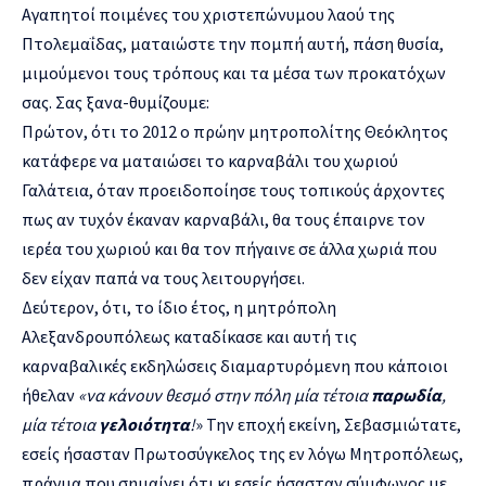
Αγαπητοί ποιμένες του χριστεπώνυμου λαού της
Πτολεμαΐδας, ματαιώστε την πομπή αυτή, πάση θυσία,
μιμούμενοι τους τρόπους και τα μέσα των προκατόχων
σας. Σας ξανα-θυμίζουμε:
Πρώτον, ότι το 2012 ο πρώην μητροπολίτης Θεόκλητος
κατάφερε να ματαιώσει το καρναβάλι του χωριού
Γαλάτεια, όταν προειδοποίησε τους τοπικούς άρχοντες
πως αν τυχόν έκαναν καρναβάλι, θα τους έπαιρνε τον
ιερέα του χωριού και θα τον πήγαινε σε άλλα χωριά που
δεν είχαν παπά να τους λειτουργήσει.
Δεύτερον, ότι, το ίδιο έτος, η μητρόπολη
Αλεξανδρουπόλεως καταδίκασε και αυτή τις
καρναβαλικές εκδηλώσεις διαμαρτυρόμενη που κάποιοι
ήθελαν
«να κάνουν θεσμό στην πόλη μία τέτοια
παρωδία
,
μία τέτοια
γελοιότητα
!
» Την εποχή εκείνη, Σεβασμιώτατε,
εσείς ήσασταν Πρωτοσύγκελος της εν λόγω Μητροπόλεως,
πράγμα που σημαίνει ότι κι εσείς ήσασταν σύμφωνος με