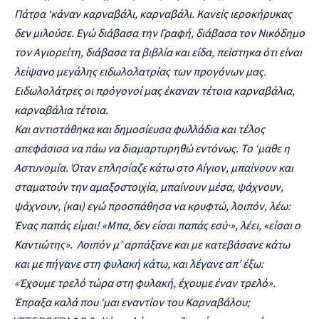
Πάτρα ‘κάναν καρναβάλι, καρναβάλι. Κανείς ιεροκήρυκας
δεν μιλούσε. Εγώ διάβασα την Γραφή, διάβασα τον Νικόδημο
τον Αγιορείτη, διάβασα τα βιβλία και είδα, πείστηκα ότι είναι
λείψανο μεγάλης ειδωλολατρίας των προγόνων μας.
Ειδωλολάτρες οι πρόγονοί μας έκαναν τέτοια καρναβάλια,
καρναβάλια τέτοια.
Και αντιστάθηκα και δημοσίευσα φυλλάδια και τέλος
απεφάσισα να πάω να διαμαρτυρηθώ εντόνως. Το ‘μαθε η
Αστυνομία. Όταν επλησίαζε κάτω στο Αίγιον, μπαίνουν και
σταματούν την αμαξοστοιχία, μπαίνουν μέσα, ψάχνουν,
ψάχνουν, (και) εγώ προσπάθησα να κρυφτώ, λοιπόν, λέω:
Ένας παπάς είμαι! «Μπα, δεν είσαι παπάς εσύ·», λέει, «είσαι ο
Καντιώτης». Λοιπόν μ’ αρπάξανε και με κατεβάσανε κάτω
και με πήγανε στη φυλακή κάτω, και λέγανε απ’ έξω:
«Έχουμε τρελό τώρα στη φυλακή, έχουμε έναν τρελό».
Έπραξα καλά που ‘μαι εναντίον του Καρναβάλου;