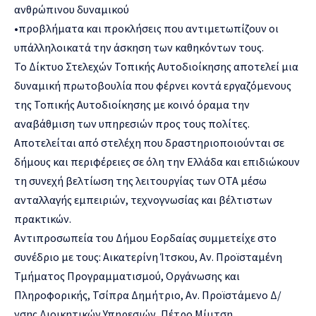
ανθρώπινο
υ δυναμικο
ύ
•
προβλήματα και
προκλήσεις που
αντιμετωπίζουν οι
υπάλληλοι
κατά την άσκηση των καθηκόντων
τους
.
Το Δίκτυο Στελεχών Τοπικής Αυτ
οδιοίκηση
ς
αποτελεί μια
δυναμική πρωτοβουλία πο
υ φέρνει κοντά εργαζόμενους
της Τοπικής Αυτοδι
οίκησης
με κοινό όραμα την
αναβάθμιση των υπηρεσιών προς του
ς πολίτες.
Αποτελείται από στελέχη που δραστηριοποιούνται σε
δήμους και περιφέρειες σε όλη την Ελλάδα κ
αι επιδιώκουν
τη συνεχή βελτίωση της λειτουργία
ς των ΟΤΑ μέσω
ανταλλαγής εμπειριών, τεχνογνωσ
ίας και
βέλτιστων
πρακτικών
.
Αντιπροσωπεία του
Δήμου Εορδαίας
συμμετε
ίχε στο
συνέδριο
με τους
:
Αι
κατερίνη
Ίτσκου
,
Αν.
Προϊσταμένη
Τμήματος Πρ
ογραμματισμού, Ορ
γάνωσης και
Πληροφορικής, Τσίπρα Δημήτριο,
Αν. Προϊστάμενο Δ/
νσης Διοικητικών Υπηρεσ
ιών,
Πέτρο Μίμτ
ση
,