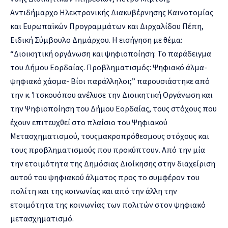
Αντιδήμαρχο Ηλεκτρονική
ς Διακυβέρν
ησης Καινοτομίας
και Ευρωπαϊκών Προγραμμάτων και
Διρχαλίδου Πέπη,
Ειδική Σύμβουλο Δημάρχου
.
Η ε
ισήγηση με θέμα
:
“
Διοικητική οργάνωση και ψηφιοποίηση:
Το παράδειγμα
του Δήμου Εορδαίας
.
Προβληματισμός: Ψηφιακό άλμα-
ψηφιακό χάσμα- Βίοι παράλληλοι
;
”
πα
ρουσιάστηκε από
την κ. Ίτσκου
όπου ανέλυσε
την Διοικητική Οργ
άνωση κα
ι
την Ψηφιοποίηση του Δή
μου Εορδαίας,
τους
στόχους που
έχουν επιτευ
χθεί στο πλαίσιο του Ψηφ
ιακού
Μετασχημα
τισμού,
τους
μακροπρόθεσμους στόχους και
τους
προβληματισμούς που π
ροκύπτουν
.
Α
πό την μία
τ
ην ετοιμότητα
της
Δημόσιας Διοίκησης
στην διαχείριση
αυτ
ού
το
υ
ψηφιακ
ού
άλμα
τος
προς
το συμφέρον του
πολίτη και
της
κοινωνίας
και
από την άλλη
την
ετοιμότητα τ
η
ς
κοινωνία
ς
των πολιτών
σ
τ
ον ψηφιακό
με
τασχημα
τισμό
.