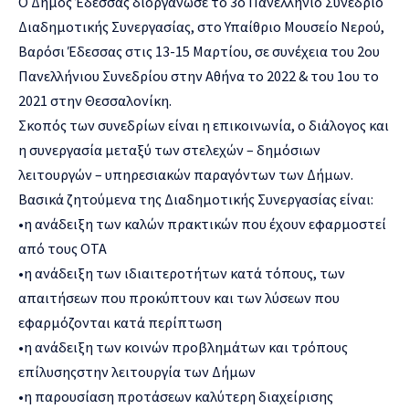
Ο Δήμος Έδεσσας
διοργάνωσε
το 3ο Πανελλήνιο Συνέδριο
Διαδημοτικής Συνεργασίας,
στο Υπαίθριο Μουσείο Νερού,
Βαρόσι Έδεσσας
στις
13-15 Μαρ
τίου,
σε συνέχεια του 2ου
Πανελλήνιου Συνεδρίου στην Αθήνα το 2022 & του 1ου
το
2021 στη
ν
Θεσσαλονίκη.
Σκοπός
των συνεδρίων
είναι η επικοινωνία, ο διάλογος και
η συ
νεργασία μεταξύ των στελεχών – δημόσιων
λειτουργών – υπηρεσιακών παραγόντων των Δήμων
.
Βασικά ζητούμενα της Διαδημοτικής Συνεργασίας είναι
:
•
η ανάδειξη των καλών πρακτικών που έχουν εφαρμοστεί
από τους ΟΤΑ
•
η
ανάδειξη των ιδιαιτεροτήτων κατά τόπους, τ
ων
απαιτήσεων που προκύπτουν και των λύσεων που
εφαρμόζονται κατά περίπτωσ
η
•
η ανάδειξη των κοινών προβλημάτων και τρόπου
ς
επίλυσης
στη
ν
λειτουργία των Δήμω
ν
•
η παρουσίαση π
ροτάσεων καλύτερη διαχείρισης