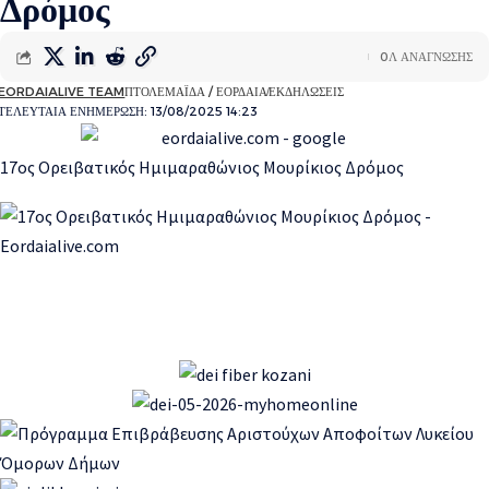
Δρόμος
0Λ ΑΝΑΓΝΩΣΗΣ
EORDAIALIVE TEAM
ΠΤΟΛΕΜΑΪΔΑ / ΕΟΡΔΑΙΑ
ΕΚΔΗΛΩΣΕΙΣ
ΤΕΛΕΥΤΑΙΑ ΕΝΗΜΕΡΩΣΗ: 13/08/2025 14:23
17oς Ορειβατικός Ημιμαραθώνιος Μουρίκιος Δρόμος