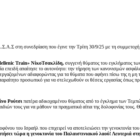
Σ.Α.Σ στη συνεδρίαση που έγινε την Τρίτη 30/9/25 με τη συμμετοχ
llenic Train» Νίκο
Τσακλίδη,
συγγενή θύματος του εγκλήματος των
εία επειδή απαίτησε το αυτονόητο: την τήρηση των κανονισμών ασφάλ
εργαζομένων αδιαφορώντας για τα θύματα που αφήνει πίσω της η μη
απαραίτητο προσωπικό για να στελεχωθούν οι θέσεις εργασίας όπως πρ
άνο Ρούτσι
πατέρα αδικοχαμένου θύματος από το έγκλημα των Τεμπών
ιδιών τους για να μάθουν τα πραγματικά αίτια της δολοφονίας τους. 
οφόνου του Ισραήλ που επιχειρεί να αποτελειώσει την γενοκτονία του
ήσει τώρα η γενοκτονία του Παλαιστινιακού λαού! Λευτεριά στη