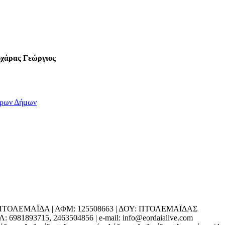
άρας Γεώργιος
ΕΔΡΑ: ΠΤΟΛΕΜΑΪΔΑ | ΑΦΜ: 125508663 | ΔΟΥ: ΠΤΟΛΕΜΑΪΔΑΣ
1893715, 2463504856 | e-mail: info@eordaialive.com