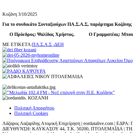
Κοζάνη 3/10/2025
Για το συνδικάτο Συνταξιούχων ΠΑ.Σ.Α.Σ, παράρτημα Κοζάνης
Ο Πρόεδρος: Ψαλίδας Χρήστος. Ο Γραμματέας: Μπουχ
ΜΕ ΕΤΙΚΕΤΑ:
ΠΑ.Σ.Α.Σ -ΔΕΗ
Πολιτική Απορρήτου
Πολιτική Cookies
Λάζαρος Λαζαρίδης Ατομική Επιχείρηση | eordaialive.com | 
ΔΙΕΥΘΥΝΣΗ: ΚΑΥΚΑΣΟΥ 44, Τ.Κ. 50200, ΠΤΟΛΕΜΑΪΔΑ | ΤΗΛ: 698