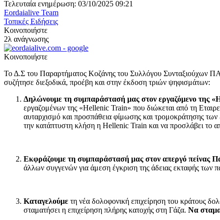
Τελευταία ενημέρωση: 03/10/2025 09:21
Eordaialive Team
Τοπικές Ειδήσεις
Κοινοποιήστε
2λ ανάγνωσης
Κοινοποιήστε
Το Δ.Σ του Παραρτήματος Κοζάνης του Συλλόγου Συνταξιούχων ΠΑ.
συζήτησε διεξοδικά, προέβη και στην έκδοση τριών ψηφισμάτων:
Δηλώνουμε τη συμπαράστασή μας στον εργαζόμενο της «He
εργαζομένων της «Hellenic Train» που διώκεται από τη Εταιρ
αυταρχισμό και προσπάθεια φίμωσης και τρομοκράτησης των 
την κατάπτυστη κλήση η Hellenic Train και να προσλάβει το 
Εκφράζουμε τη συμπαράστασή μας στον απεργό πείνας
Π
άλλων συγγενών για άμεση έγκριση της άδειας εκταφής των πα
Καταγελούμε
τη νέα δολοφονική επιχείρηση του κράτους δολ
σταματήσει η επιχείρηση πλήρης κατοχής στη Γάζα.
Να σταματ