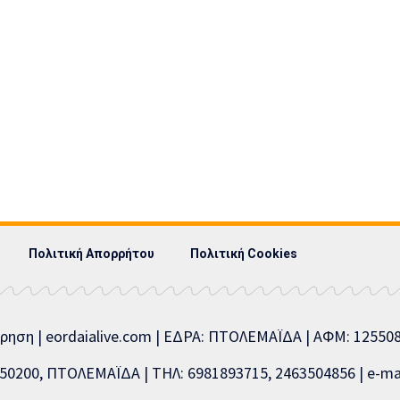
Πολιτική Απορρήτου
Πολιτική Cookies
ίρηση | eordaialive.com | ΕΔΡΑ: ΠΤΟΛΕΜΑΪΔΑ | ΑΦΜ: 1255
0200, ΠΤΟΛΕΜΑΪΔΑ | ΤΗΛ: 6981893715, 2463504856 | e-mai