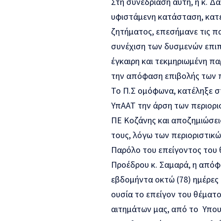
Στη συνεδρίαση αυτή, η κ. Δ
υφιστάμενη κατάσταση, κατέ
ζητήματος, επεσήμανε τις πα
συνέχιση των δυσμενών επιπ
έγκαιρη και τεκμηριωμένη π
την απόφαση επιβολής των π
Το Π.Σ ομόφωνα, κατέληξε σ
ΥπΑΑΤ την άρση των περιορι
ΠΕ Κοζάνης και αποζημιώσει
τους, λόγω των περιοριστικώ
Παρόλο του επείγοντος του 
Προέδρου κ. Σαμαρά, η απόφα
εβδομήντα οκτώ (78) ημέρες
ουσία το επείγον του θέματος
αιτημάτων μας, από το Υπου