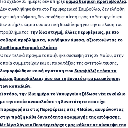
Για σχεδόν 25 ημέρες δεν υπήρξε
καμία θεσμική πρωτοβουλία
.
Δεν συγκλήθηκε έκτακτο Περιφερειακό Συμβούλιο, δεν ελήφθη
σχετική απόφαση, δεν ασκήθηκε πίεση προς το Υπουργείο και
δεν υπήρξε καμία ουσιαστική διεκδίκηση για την επίλυση του
προβλήματος.
Την ίδια στιγμή, άλλες Περιφέρειες, με πιο
σοβαρά προβλήματα, κινήθηκαν άμεσα, αξιοποιώντας το
διαθέσιμο θεσμικό πλαίσιο
.
Όταν τελικά πραγματοποιήθηκε σύσκεψη στις 29 Μαΐου, στην
οποία συμμετείχαν και οι παρατάξεις της αντιπολίτευσης
,
διαμορφώθηκε κοινή πρόταση που
διασφάλιζε τόσο τα
μέτρα βιοασφάλειας όσο και τη δυνατότητα μετακίνησης
των κοπαδιών.
Ωστόσο, την ίδια ημέρα το Υπουργείο εξέδωσε νέα εγκύκλιο
με την οποία ανακαλούσε τη δυνατότητα που είχε
παραχωρήσει στις Περιφέρειες στις 4 Μαΐου, ακυρώνοντας
στην πράξη κάθε δυνατότητα εφαρμογής της απόφασης.
Με λίγα λόγια ο Περιφερειάρχης μας κάλεσε σε σύσκεψη την