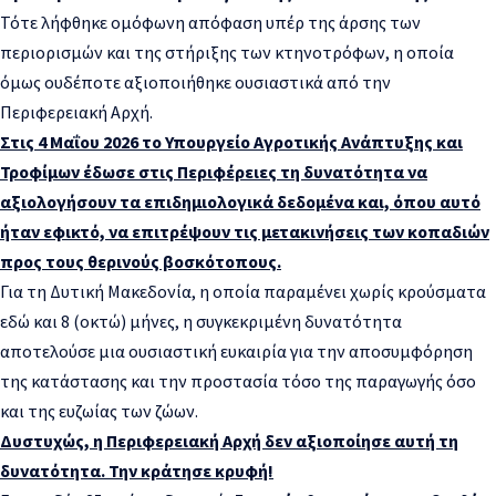
Τότε λήφθηκε ομόφωνη απόφαση υπέρ της άρσης των
περιορισμών και της στήριξης των κτηνοτρόφων, η οποία
όμως ουδέποτε αξιοποιήθηκε ουσιαστικά από την
Περιφερειακή Αρχή.
Στις 4 Μαΐου 2026 το Υπουργείο Αγροτικής Ανάπτυξης και
Τροφίμων έδωσε στις Περιφέρειες τη δυνατότητα να
αξιολογήσουν τα επιδημιολογικά δεδομένα και, όπου αυτό
ήταν εφικτό, να επιτρέψουν τις μετακινήσεις των κοπαδιών
προς τους θερινούς βοσκότοπους.
Για τη Δυτική Μακεδονία, η οποία παραμένει χωρίς κρούσματα
εδώ και 8 (οκτώ) μήνες, η συγκεκριμένη δυνατότητα
αποτελούσε μια ουσιαστική ευκαιρία για την αποσυμφόρηση
της κατάστασης και την προστασία τόσο της παραγωγής όσο
και της ευζωίας των ζώων.
Δυστυχώς, η Περιφερειακή Αρχή δεν αξιοποίησε αυτή τη
δυνατότητα. Την κράτησε κρυφή!