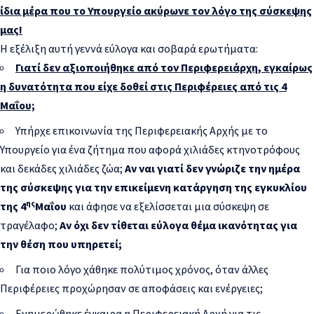
ίδια μέρα που το Υπουργείο ακύρωνε τον λόγο της σύσκεψης
μας!
Η εξέλιξη αυτή γεννά εύλογα και σοβαρά ερωτήματα:
Γιατί δεν αξιοποιήθηκε από τον Περιφερειάρχη, εγκαίρως
η δυνατότητα που είχε δοθεί στις Περιφέρειες από τις 4
Μαΐου;
Υπήρχε επικοινωνία της Περιφερειακής Αρχής με το
Υπουργείο για ένα ζήτημα που αφορά χιλιάδες κτηνοτρόφους
και δεκάδες χιλιάδες ζώα;
Αν ναι γιατί δεν γνώριζε την ημέρα
της σύσκεψης για την επικείμενη κατάργηση της εγκυκλίου
ης
της 4
Μαΐου
και άφησε να εξελίσσεται μια σύσκεψη σε
τραγέλαφο;
Αν όχι δεν τίθεται εύλογα θέμα ικανότητας για
την θέση που υπηρετεί;
Για ποιο λόγο χάθηκε πολύτιμος χρόνος, όταν άλλες
Περιφέρειες προχώρησαν σε αποφάσεις και ενέργειες;
Ενημερώθηκε έγκαιρα η Περιφερειακή Αρχή για τις