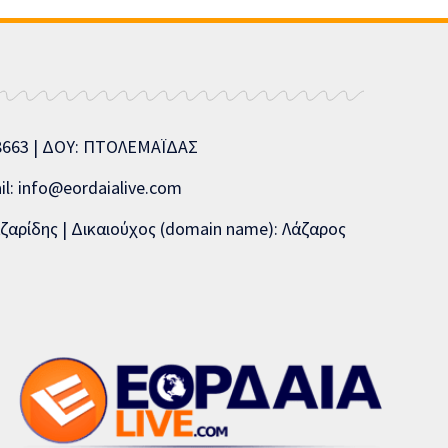
08663 | ΔΟΥ: ΠΤΟΛΕΜΑΪΔΑΣ
l: info@eordaialive.com
ζαρίδης | Δικαιούχος (domain name): Λάζαρος