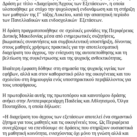
Δράση με τίτλο «Διαχείριση Άγχους των Εξετάσεων», η οποία
υλοποιήθηκε με στόχο την ψυχολογική ενδυνάμωση και τη στήριξη
των μαθητών της Γ´ τάξης Λυκείου, κατά την απαιτητική περίοδο
των Πανελλαδικών και ενδοσχολικών Εξετάσεων.
Η δράση πραγματοποιήθηκε σε σχολικές μονάδες της Περιφέρειας
Δυτικής Μακεδονίας μέσα από ενημερωτικές συζητήσεις,
βιωματικές συναντήσεις και συμβουλευτική υποστήριξη, δίνοντας
στους μαθητές χρήσιμες πρακτικές για την αποτελεσματική
διαχείριση του άγχους, την ενίσχυση της αυτοπεποίθησης και τη
βελτίωση της συγκέντρωσης και της ψυχικής ανθεκτικότητας.
Ιδιαίτερη έμφαση δόθηκε στη σημασία της ψυχικής υγείας των
εφήβων, αλλά και στον καθοριστικό ρόλο της οικογένειας και του
σχολείου στη δημιουργία ενός υποστηρικτικού περιβάλλοντος για
τους υποψήφιους.
Η πρωτοβουλία αυτής της πρωτοπόρου και καινοτόμου δράσης
ανήκει στην Αντιπεριφερειάρχη Παιδείας και Αθλητισμού, Όλγα
Πουταχίδου, η οποία δήλωσε:
«Η διαχείριση του άγχους των εξετάσεων αποτελεί ένα σημαντικό
ζήτημα για τους μαθητές και τις οικογένειές τους. Ως Περιφέρεια
συνεχίζουμε να επενδύουμε σε δράσεις που στηρίζουν ουσιαστικά
τη μαθητική κοινότητα, ενισχύοντας όχι μόνο τη γνώση αλλά και