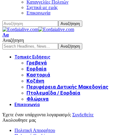
Καταγγελίες Πολιτών
Σχετικά με εμάς
Επικοινωνία
Font
Αα
Resizer
Αναζήτηση
Τοπικές Ειδήσεις
Γρεβενά
Εορδαία
Καστοριά
Κοζάνη
Περιφέρεια Δυτικής Μακεδονίας
Πτολεμαΐδα / Εορδαία
Φλώρινα
Επικοινωνία
Έχετε έναν υπάρχοντα λογαριασμό;
Συνδεθείτε
Ακολουθησε μας
Πολιτική Απορρήτου