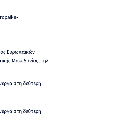
ropaika-
τος Ευρωπαϊκών
ικής Μακεδονίας, τηλ.