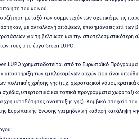
οποίηση του κοινού.
συζήτηση μεταξύ των συμμετεχόντων σχετικά με τις παρου
άστηκαν, με ανταλλαγή απόψεων, επισημάνσεις επί των β
ροτάσεων για τη βελτίωση και την αποτελεσματικότερη α
ων τους στο έργο Green LUPO.
reen LUPO χρηματοδοτείται από το Ευρωπαϊκό Πρόγραμμα I
ην υποστήριξη των εμπλεκομένων αρχών που είναι υπεύθυ
ν πολιτικής χρήσης γης (π.χ. χωροταξικοί νόμοι, κρατικά
ά σχέδια, υπερτοπικά και τοπικά προγράμματα χωροταξικ
 χρηματοδότησης ανάπτυξης γης). Κομβικό στοιχείο του 
της Ευρωπαϊκής Ένωσης για μηδενική καθαρή κατάληψη γης
ργου:
interregeurope.eu/green-lupo