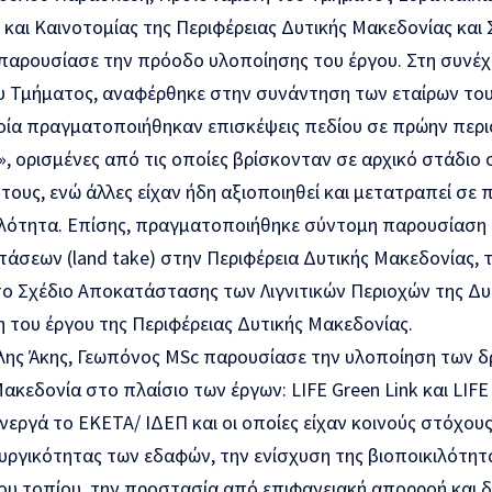
 και Καινοτομίας της Περιφέρειας Δυτικής Μακεδονίας και
αρουσίασε την πρόοδο υλοποίησης του έργου. Στη συνέχει
υ Τμήματος, αναφέρθηκε στην συνάντηση των εταίρων του
οία πραγματοποιήθηκαν επισκέψεις πεδίου σε πρώην περι
», ορισμένες από τις οποίες βρίσκονταν σε αρχικό στάδιο 
ους, ενώ άλλες είχαν ήδη αξιοποιηθεί και μετατραπεί σε
ιλότητα. Επίσης, πραγματοποιήθηκε σύντομη παρουσίαση τ
άσεων (land take) στην Περιφέρεια Δυτικής Μακεδονίας, 
το Σχέδιο Αποκατάστασης των Λιγνιτικών Περιοχών της Δυ
 του έργου της Περιφέρειας Δυτικής Μακεδονίας.
λης Άκης, Γεωπόνος MSc παρουσίασε την υλοποίηση των
ακεδονία στο πλαίσιο των έργων: LIFE Green Link και LIFE 
νεργά το ΕΚΕΤΑ/ ΙΔΕΠ και οι οποίες είχαν κοινούς στόχου
ουργικότητας των εδαφών, την ενίσχυση της βιοποικιλότητα
του τοπίου, την προστασία από επιφανειακή απορροή και 