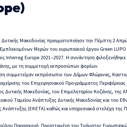
ope)
α Δυτικής Μακεδονίας πραγματοποίησε την Πέμπτη 2 Απριλ
 Εμπλεκομένων Μερών του ευρωπαϊκού έργου Green LUPO 
ς Interreg Europe 2021–2027. Η συνάντηση φιλοξενήθηκε
άνης, με τη συμμετοχή εκπροσώπων φορέων.
ση συμμετείχαν εκπρόσωποι των Δήμων Φλώρινας, Καστοριά
αχείρισης του Επιχειρησιακού Προγράμματος Περιφέρειας 
ς Δυτικής Μακεδονίας, του Επιμελητηρίου Κοζάνης, της Α
ιακού Ταμείου Ανάπτυξης Δυτικής Μακεδονίας και του Εθν
ς Ανάπτυξης (ΕΚΕΤΑ) καθώς και υπηρεσιακά στελέχη της Π
πούλου Παρασκευή, Προϊσταμένη του Τμήματος Ευρωπαϊκ