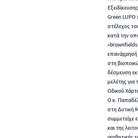
Εξειδίκευσης
Green LUPO π
στέλεχος το
κατά την οπ
«brownfields
επανάχρησή τ
στη βιοποικ
δέσμευση εκτ
μελέτης για 
Οδικού Χάρτη
Ο κ. Παπαδέ
στη Δυτική Μ
συμμετείχε ε
και της λειτ
αισθητικής 