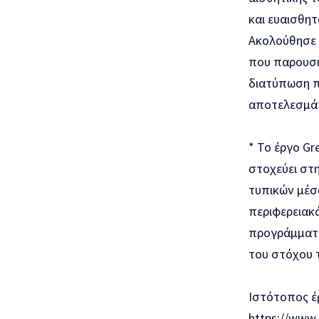
και ευαισθητ
Ακολούθησε 
που παρουσι
διατύπωση π
αποτελεσμάτ
* Το έργο G
στοχεύει στ
τυπικών μέσω
περιφερειακ
προγράμματα
του στόχου 
Ιστότοπος έ
https://www.