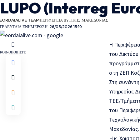
LUPO (Interreg Eur
EORDAIALIVE TEAM
ΠΕΡΙΦΕΡΕΙΑ ΔΥΤΙΚΗΣ ΜΑΚΕΔΟΝΙΑΣ
ΤΕΛΕΥΤΑΙΑ ΕΝΗΜΕΡΩΣΗ: 26/05/2026 15:19
Η Περιφέρει
ΚΟΙΝΟΠΟΙΗΣΤΕ
του Δικτύου
προγράμματο
στη ΖΕΠ Κοζ
Στη συνάντη
Υπηρεσίας Δι
ΤΕΕ/Τμήματο
του Περιφερε
Τεχνολογική
Μακεδονίας.
Η κ. Χριστο