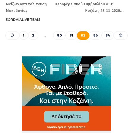
Μείζων Αντιπολίτευση Περιφερειακού Συμβουλίου Δυτ.
Μακεδονίας Κοζάνη, 28-11-2020…
EORDAIALIVE TEAM
1
2
…
80
81
82
83
84