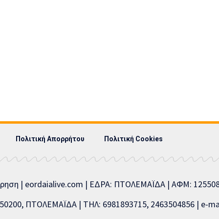
Πολιτική Απορρήτου
Πολιτική Cookies
ίρηση | eordaialive.com | ΕΔΡΑ: ΠΤΟΛΕΜΑΪΔΑ | ΑΦΜ: 1255
0200, ΠΤΟΛΕΜΑΪΔΑ | ΤΗΛ: 6981893715, 2463504856 | e-mai