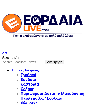
Αα
Αναζήτηση
Τοπικές Ειδήσεις
Γρεβενά
Εορδαία
Καστοριά
Κοζάνη
Περιφέρεια Δυτικής Μακεδονίας
Πτολεμαΐδα / Εορδαία
Φλώρινα