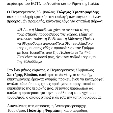
περίπτερο του ΕΟΤ), το Λονδίνο και το Ρίμινι της Ιταλίας.
Ο Περιφερειακός Σύμβουλος,
Γιώργος Χριστοφορίδης
,
άσκησε σκληρή κριτική στην επιλογή των συγκεκριμένων
προορισμών προβολής, κάνοντας λόγο για σπατάλη πόρων:
«Η Δυτική Μακεδονία χάνεται ανάμεσα στους
τουριστικούς προορισμούς της χώρας. Πάμε να
ανταγωνιστούμε τη Ρόδο και τη Μύκονο; Πρέπει
να στοχεύσουμε αποκλειστικά στον εναλλακτικό
τουρισμό, όπως είδαμε προσφάτως στον Γράμμο
με τους τουρίστες από την Πολωνία με τα 4×4.
Εκεί είναι το κοινό μας, όχι στον μαζικό τουρισμό
της θάλασσας.»
Στο ίδιο μήκος κύματος, ο Περιφερειακός Σύμβουλος,
Σωτήρης Βόσδου
, απαίτησε τη διενέργεια σοβαρής,
επιστημονικής έρευνας αγοράς, προκειμένου να καταγραφεί
αναλυτικά από ποιες χώρες προέρχονται πραγματικά οι
επισκέπτες της περιοχής μας, θέτοντας παράλληλα ως
απόλυτη προτεραιότητα την προσέλκυση του εγχώριου
τουρισμού, ο οποίος στηρίζει άμεσα την τοπική οικονομία.
Απαντώντας στις αιτιάσεις, η Αντιπεριφερειάρχης
Τουρισμού,
Πολυτίμη Φαρμάκη
, και ο αρμόδιος