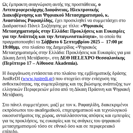
Ως έμπρακτη αναγνώριση αυτής της προσπάθειας,
ο
Αντιπεριφερειάρχης Διαφάνειας, Ηλεκτρονικής
Διακυβέρνησης και Ψηφιακού Μετασχηματισμού, κ.
Αναστάσιος Ραφαηλίδης
, έχει προσκληθεί να συμμετάσχει στο
Διαδραστικό Πάνελ Συζήτησης με τίτλο:
«Ψηφιακός
Μετασχηματισμός στην Ελλάδα: Προκλήσεις και Ευκαιρίες
για την Ανάπτυξη και την Ανταγωνιστικότητα»
, το οποίο θα
πραγματοποιηθεί το
Σάββατο 6 Σεπτεμβρίου 2025 – 17:00 με
19:00μμ,
στο πλαίσιο της Διημερίδας «Ψηφιακός
Μετασχηματισμός στην Ελλάδα: Προκλήσεις και Ευκαιρίες για μια
Δίκαιη Διττή Μετάβαση», στη
ΔΕΘ HELEXPO Θεσσαλονίκης
(Περίπτερο 17 – Αίθουσα Akademia).
Η διοργάνωση εντάσσεται στο πλαίσιο της εμβληματικής δράσης
JustReDI (
www.justredi.gr
) που στοχεύει στην ενίσχυση της
ανθεκτικότητας, της συμπερίληψης και της βιώσιμης ανάπτυξης των
ελληνικών Περιφερειών μέσα από τη Δίκαιη Πράσινη και Ψηφιακή
Μετάβαση.
Στο πάνελ συμμετέχουν, μαζί με τον κ. Ραφαηλίδη, διακεκριμένοι
εκπρόσωποι του ακαδημαϊκού, επιχειρηματικού και τεχνολογικού
οικοσυστήματος της χώρας, ανταλλάσσοντας απόψεις και εμπειρίες
για τις προκλήσεις, τις ευκαιρίες και τις ανάγκες του ψηφιακού
μετασχηματισμού τόσο σε εθνικό όσο και σε περιφερειακό
επίπεδο.