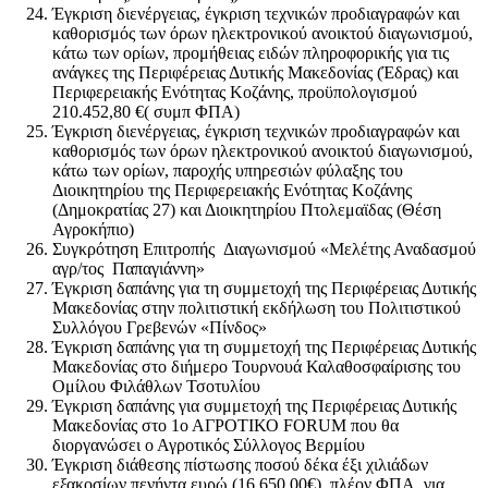
Έγκριση διενέργειας, έγκριση τεχνικών προδιαγραφών και
καθορισμός των όρων ηλεκτρονικού ανοικτού διαγωνισμού,
κάτω των ορίων, προμήθειας ειδών πληροφορικής για τις
ανάγκες της Περιφέρειας Δυτικής Μακεδονίας (Έδρας) και
Περιφερειακής Ενότητας Κοζάνης, προϋπολογισμού
210.452,80 €( συμπ ΦΠΑ)
Έγκριση διενέργειας, έγκριση τεχνικών προδιαγραφών και
καθορισμός των όρων ηλεκτρονικού ανοικτού διαγωνισμού,
κάτω των ορίων, παροχής υπηρεσιών φύλαξης του
Διοικητηρίου της Περιφερειακής Ενότητας Κοζάνης
(Δημοκρατίας 27) και Διοικητηρίου Πτολεμαϊδας (Θέση
Αγροκήπιο)
Συγκρότηση Επιτροπής Διαγωνισμού «Μελέτης Αναδασμού
αγρ/τος Παπαγιάννη»
Έγκριση δαπάνης για τη συμμετοχή της Περιφέρειας Δυτικής
Μακεδονίας στην πολιτιστική εκδήλωση του Πολιτιστικού
Συλλόγου Γρεβενών «Πίνδος»
Έγκριση δαπάνης για τη συμμετοχή της Περιφέρειας Δυτικής
Μακεδονίας στο διήμερο Τουρνουά Καλαθοσφαίρισης του
Ομίλου Φιλάθλων Τσοτυλίου
Έγκριση δαπάνης για συμμετοχή της Περιφέρειας Δυτικής
Μακεδονίας στο 1ο ΑΓΡΟΤΙΚΟ FORUM που θα
διοργανώσει ο Αγροτικός Σύλλογος Βερμίου
Έγκριση διάθεσης πίστωσης ποσού δέκα έξι χιλιάδων
εξακοσίων πενήντα ευρώ (16.650,00€), πλέον ΦΠΑ, για