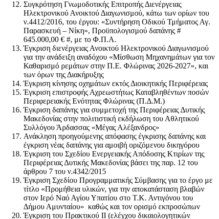
Συγκρότηση Γνωμοδοτικής Επιτροπής Διενέργειας
Ηλεκτρονικού Ανοικτού Διαγωνισμού, κάτω των ορίων του
ν.4412/2016, του έργου: «Συντήρηση Οδικού Τμήματος Αγ.
Παρασκευή – Νίκη», Προϋπολογισμού δαπάνης #
645.000,00 € #, με το Φ.Π.Α.
Έγκριση διενέργειας Ανοικτού Ηλεκτρονικού Διαγωνισμού
για την ανάδειξη αναδόχου «Μίσθωση Μηχανημάτων για τον
Καθαρισμό ρεμάτων στην Π.Ε. Φλώρινας 2026-2027», και
των όρων της Διακήρυξης
Έγκριση κίνησης οχημάτων εκτός Διοικητικής Περιφέρειας
Έγκριση επιστροφής Αχρεωστήτως Καταβληθέντων ποσών
Περιφερειακής Ενότητας Φλώρινας (Π.Δ.Μ.)
Έγκριση δαπάνης για συμμετοχή της Περιφέρειας Δυτικής
Μακεδονίας στην πολιτιστική εκδήλωση του Αθλητικού
Συλλόγου Άρδασσας «Μέγας Αλέξανδρος»
Ανάκληση προηγούμενης απόφασης έγκρισης δαπάνης και
έγκριση νέας δαπάνης για αμοιβή οριζόμενου δικηγόρου
Έγκριση του Σχεδίου Ενεργειακής Απόδοσης Κτιρίων της
Περιφέρειας Δυτικής Μακεδονίας βάσει της παρ. 12 του
άρθρου 7 του ν.4342/2015
Έγκριση Σχεδίου Προγραμματικής Σύμβασης για το έργο με
τίτλο «Προμήθεια υλικών, για την αποκατάσταση βλαβών
στον Ιερό Ναό Αγίου Υπατίου στο Τ.Κ. Αντιγόνου του
Δήμου Αμυνταίου» καθώς και τον ορισμό εκπροσώπων
Έγκριση του Πρακτικού ΙΙ (ελέγχου δικαιολογητικών