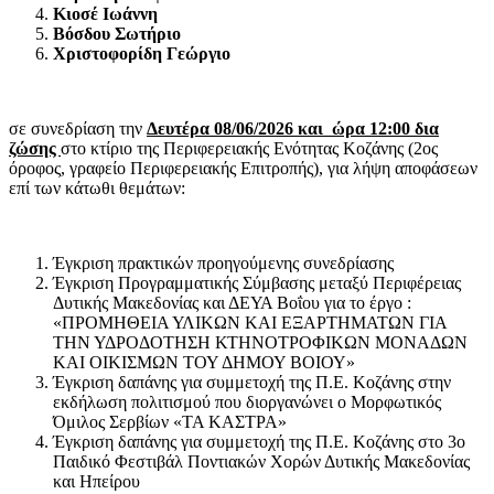
Κιοσέ Ιωάννη
Βόσδου Σωτήριο
Χριστοφορίδη Γεώργιο
σε συνεδρίαση την
Δευτέρα 08/06/2026 και ώρα 12:00 δια
ζώσης
στο κτίριο της Περιφερειακής Ενότητας Κοζάνης (2ος
όροφος, γραφείο Περιφερειακής Επιτροπής), για λήψη αποφάσεων
επί των κάτωθι θεμάτων:
Έγκριση πρακτικών προηγούμενης συνεδρίασης
Έγκριση Προγραμματικής Σύμβασης μεταξύ Περιφέρειας
Δυτικής Μακεδονίας και ΔΕΥΑ Βοΐου για το έργο :
«ΠΡΟΜΗΘΕΙΑ ΥΛΙΚΩΝ ΚΑΙ ΕΞΑΡΤΗΜΑΤΩΝ ΓΙΑ
ΤΗΝ ΥΔΡΟΔΟΤΗΣΗ ΚΤΗΝΟΤΡΟΦΙΚΩΝ ΜΟΝΑΔΩΝ
ΚΑΙ ΟΙΚΙΣΜΩΝ ΤΟΥ ΔΗΜΟΥ ΒΟΙΟΥ»
Έγκριση δαπάνης για συμμετοχή της Π.Ε. Κοζάνης στην
εκδήλωση πολιτισμού που διοργανώνει ο Μορφωτικός
Όμιλος Σερβίων «ΤΑ ΚΑΣΤΡΑ»
Έγκριση δαπάνης για συμμετοχή της Π.Ε. Κοζάνης στο 3ο
Παιδικό Φεστιβάλ Ποντιακών Χορών Δυτικής Μακεδονίας
και Ηπείρου