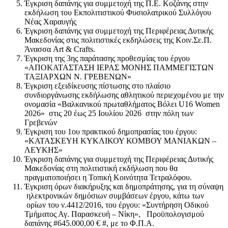
Έγκριση δαπάνης για συμμετοχή της Π.Ε. Κοζάνης στην
εκδήλωση του Εκπολιτιστικού Φυσιολατρικού Συλλόγου
Νέας Χαραυγής
Έγκριση δαπάνης για συμμετοχή της Περιφέρειας Δυτικής
Μακεδονίας στις πολιτιστικές εκδηλώσεις της Κοιν.Σε.Π.
Άνασσα Art & Crafts.
Έγκριση της 3ης παράτασης προθεσμίας του έργου
«ΑΠΟΚΑΤΑΣΤΑΣΗ ΙΕΡΑΣ ΜΟΝΗΣ ΠΑΜΜΕΓΙΣΤΩΝ
ΤΑΞΙΑΡΧΩΝ Ν. ΓΡΕΒΕΝΩΝ»
Έγκριση εξειδίκευσης πίστωσης στο πλαίσιο
συνδιοργάνωσης εκδήλωσης αθλητικού περιεχομένου με την
ονομασία «Βαλκανικού πρωταθλήματος Βόλει U16 Women
2026» στις 20 έως 25 Ιουλίου 2026 στην πόλη των
Γρεβενών
Έγκριση του 1ου πρακτικού δημοπρασίας του έργου:
«ΚΑΤΑΣΚΕΥΗ ΚΥΚΛΙΚΟΥ ΚΟΜΒΟΥ ΜΑΝΙΑΚΩΝ –
ΛΕΥΚΗΣ»
Έγκριση δαπάνης για συμμετοχή της Περιφέρειας Δυτικής
Μακεδονίας στη πολιτιστική εκδήλωση που θα
πραγματοποιήσει η Τοπική Κοινότητα Τετραλόφου.
Έγκριση όρων διακήρυξης και δημοπράτησης, για τη σύναψη
ηλεκτρονικών δημόσιων συμβάσεων έργου, κάτω των
ορίων του ν.4412/2016, του έργου: «Συντήρηση Οδικού
Τμήματος Αγ. Παρασκευή – Νίκη», Προϋπολογισμού
δαπάνης #645.000,00 € #, με το Φ.Π.Α.