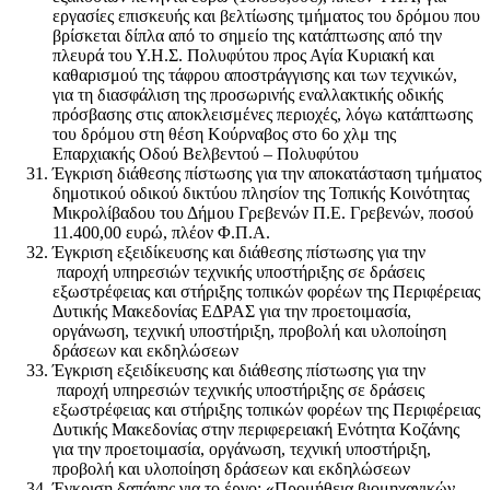
εργασίες επισκευής και βελτίωσης τμήματος του δρόμου που
βρίσκεται δίπλα από το σημείο της κατάπτωσης από την
πλευρά του Υ.Η.Σ. Πολυφύτου προς Αγία Κυριακή και
καθαρισμού της τάφρου αποστράγγισης και των τεχνικών,
για τη διασφάλιση της προσωρινής εναλλακτικής οδικής
πρόσβασης στις αποκλεισμένες περιοχές, λόγω κατάπτωσης
του δρόμου στη θέση Κούρναβος στο 6ο χλμ της
Επαρχιακής Οδού Βελβεντού – Πολυφύτου
Έγκριση διάθεσης πίστωσης για την αποκατάσταση τμήματος
δημοτικού οδικού δικτύου πλησίον της Τοπικής Κοινότητας
Μικρολίβαδου του Δήμου Γρεβενών Π.Ε. Γρεβενών, ποσού
11.400,00 ευρώ, πλέον Φ.Π.Α.
Έγκριση εξειδίκευσης και διάθεσης πίστωσης για την
παροχή υπηρεσιών τεχνικής υποστήριξης σε δράσεις
εξωστρέφειας και στήριξης τοπικών φορέων της Περιφέρειας
Δυτικής Μακεδονίας ΕΔΡΑΣ για την προετοιμασία,
οργάνωση, τεχνική υποστήριξη, προβολή και υλοποίηση
δράσεων και εκδηλώσεων
Έγκριση εξειδίκευσης και διάθεσης πίστωσης για την
παροχή υπηρεσιών τεχνικής υποστήριξης σε δράσεις
εξωστρέφειας και στήριξης τοπικών φορέων της Περιφέρειας
Δυτικής Μακεδονίας στην περιφερειακή Ενότητα Κοζάνης
για την προετοιμασία, οργάνωση, τεχνική υποστήριξη,
προβολή και υλοποίηση δράσεων και εκδηλώσεων
Έγκριση δαπάνης για το έργο: «Προμήθεια βιομηχανικών