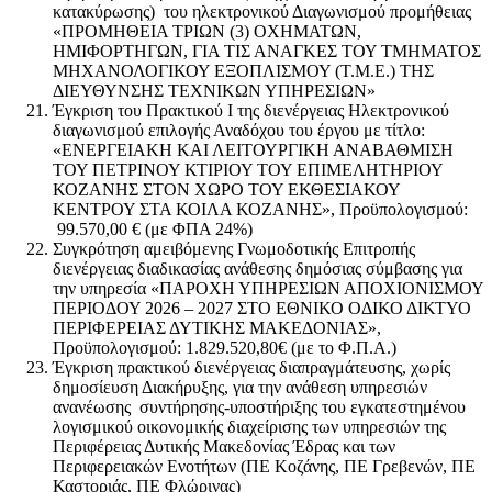
κατακύρωσης) του ηλεκτρονικού Διαγωνισμού προμήθειας
«ΠΡΟΜΗΘΕΙΑ ΤΡΙΩΝ (3) ΟΧΗΜΑΤΩΝ,
ΗΜΙΦΟΡΤΗΓΩΝ, ΓΙΑ ΤΙΣ ΑΝΑΓΚΕΣ ΤΟΥ ΤΜΗΜΑΤΟΣ
ΜΗΧΑΝΟΛΟΓΙΚΟΥ ΕΞΟΠΛΙΣΜΟΥ (Τ.Μ.Ε.) ΤΗΣ
ΔΙΕΥΘΥΝΣΗΣ ΤΕΧΝΙΚΩΝ ΥΠΗΡΕΣΙΩΝ»
Έγκριση του Πρακτικού Ι της διενέργειας Ηλεκτρονικού
διαγωνισμού επιλογής Αναδόχου του έργου με τίτλο:
«ΕΝΕΡΓΕΙΑΚΗ ΚΑΙ ΛΕΙΤΟΥΡΓΙΚΗ ΑΝΑΒΑΘΜΙΣΗ
ΤΟΥ ΠΕΤΡΙΝΟΥ ΚΤΙΡΙΟΥ ΤΟΥ ΕΠΙΜΕΛΗΤΗΡΙΟΥ
ΚΟΖΑΝΗΣ ΣΤΟΝ ΧΩΡΟ ΤΟΥ ΕΚΘΕΣΙΑΚΟΥ
ΚΕΝΤΡΟΥ ΣΤΑ ΚΟΙΛΑ ΚΟΖΑΝΗΣ», Προϋπολογισμού:
99.570,00 € (με ΦΠΑ 24%)
Συγκρότηση αμειβόμενης Γνωμοδοτικής Επιτροπής
διενέργειας διαδικασίας ανάθεσης δημόσιας σύμβασης για
την υπηρεσία «ΠΑΡΟΧΗ ΥΠΗΡΕΣΙΩΝ ΑΠΟΧΙΟΝΙΣΜΟΥ
ΠΕΡΙΟΔΟΥ 2026 – 2027 ΣΤΟ ΕΘΝΙΚΟ ΟΔΙΚΟ ΔΙΚΤΥΟ
ΠΕΡΙΦΕΡΕΙΑΣ ΔΥΤΙΚΗΣ ΜΑΚΕΔΟΝΙΑΣ»,
Προϋπολογισμού: 1.829.520,80€ (με το Φ.Π.Α.)
Έγκριση πρακτικού διενέργειας διαπραγμάτευσης, χωρίς
δημοσίευση Διακήρυξης, για την ανάθεση υπηρεσιών
ανανέωσης συντήρησης-υποστήριξης του εγκατεστημένου
λογισμικού οικονομικής διαχείρισης των υπηρεσιών της
Περιφέρειας Δυτικής Μακεδονίας Έδρας και των
Περιφερειακών Ενοτήτων (ΠΕ Κοζάνης, ΠΕ Γρεβενών, ΠΕ
Καστοριάς, ΠΕ Φλώρινας)