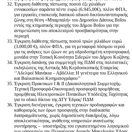
Έγκριση διάθεσης πίστωσης ποσού έξι χιλιάδων
εννιακοσίων σαράντα πέντε ευρώ (6.945,00€), πλέον ΦΠΑ,
για εργασίες επισκευής δασικού οδικού δικτύου/αντιπυρικής
ζώνης στη θέση «Μπαμπαλή» του Δημοσίου Δάσους Βοΐου
εντός της κτηματικής περιοχής του Δήμου Βοΐου για την
αντιμετώπιση του αποκλεισμού προσβασιμότητας στην
περιοχή
Έγκριση διάθεσης πίστωσης ποσού τριών χιλιάδων ευρώ
(3.000,00 €), πλέον ΦΠΑ, για τη μεταφορά πόσιμου νερού
για τις ανάγκες των ζώων σε μη υδροδοτημένη κτηνοτροφική
μονάδα στην Τοπική Κοινότητα Σιδερών του Δήμου Κοζάνης
Έγκριση δαπάνης για συμμετοχή της ΠΔΜ στις πολιτιστικές
εκδηλώσεις της Αστικής Μη Κερδοσκοπικής Εταιρείας
‘’Αδελφοί Μανάκια – Αβδέλλα: Η γενέτειρα του Ελληνικού
και Βαλκανικού Κινηματογράφου’’
Έγκριση Πρακτικων Ι & ΙΙ (Δικαιολογητικά Συμμετοχής-
Τεχνική Προσφορά-Οικονομική προσφορά) προμήθειας
προμήθειας Ηλεκτρονικών Πινακίδων Υπόδειξης Ταχύτητας
για το οδικό δίκτυο της ΔΤΥ Έδρας/ ΠΔΜ
Έγκριση διενέργειας, έγκριση τεχνικών προδιαγραφών και
καθορισμός των όρων προσφυγής στην διαδικασία
διαπραγμάτευσης, χωρίς δημοσίευση διακήρυξης, λόγω
αποκλειστικότητας, ανάθεσης υπηρεσιών ανανέωσης
συντήρησης – υποστήριξης του εγκατεστημένου λογισμικού
των υπηρεσιών της Περιφέρειας Δυτικής Μακεδονίας Έδρας