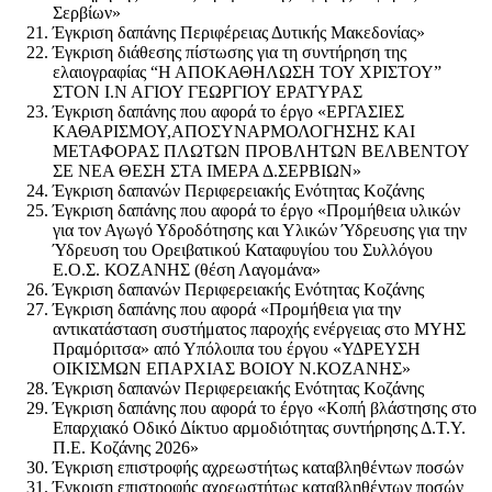
Σερβίων»
Έγκριση δαπάνης Περιφέρειας Δυτικής Μακεδονίας»
Έγκριση διάθεσης πίστωσης για τη συντήρηση της
ελαιογραφίας “Η ΑΠΟΚΑΘΗΛΩΣΗ ΤΟΥ ΧΡΙΣΤΟΥ”
ΣΤΟΝ Ι.Ν ΑΓΙΟΥ ΓΕΩΡΓΙΟΥ ΕΡΑΤΥΡΑΣ
Έγκριση δαπάνης που αφορά το έργο «ΕΡΓΑΣΙΕΣ
ΚΑΘΑΡΙΣΜΟΥ,ΑΠΟΣΥΝΑΡΜΟΛΟΓΗΣΗΣ ΚΑΙ
ΜΕΤΑΦΟΡΑΣ ΠΛΩΤΩΝ ΠΡΟΒΛΗΤΩΝ ΒΕΛΒΕΝΤΟΥ
ΣΕ ΝΕΑ ΘΕΣΗ ΣΤΑ ΙΜΕΡΑ Δ.ΣΕΡΒΙΩΝ»
Έγκριση δαπανών Περιφερειακής Ενότητας Κοζάνης
Έγκριση δαπάνης που αφορά το έργο «Προμήθεια υλικών
για τον Αγωγό Υδροδότησης και Υλικών Ύδρευσης για την
Ύδρευση του Ορειβατικού Καταφυγίου του Συλλόγου
Ε.Ο.Σ. ΚΟΖΑΝΗΣ (θέση Λαγομάνα»
Έγκριση δαπανών Περιφερειακής Ενότητας Κοζάνης
Έγκριση δαπάνης που αφορά «Προμήθεια για την
αντικατάσταση συστήματος παροχής ενέργειας στο ΜΥΗΣ
Πραμόριτσα» από Υπόλοιπα του έργου «ΥΔΡΕΥΣΗ
ΟΙΚΙΣΜΩΝ ΕΠΑΡΧΙΑΣ ΒΟΙΟΥ Ν.ΚΟΖΑΝΗΣ»
Έγκριση δαπανών Περιφερειακής Ενότητας Κοζάνης
Έγκριση δαπάνης που αφορά το έργο «Κοπή βλάστησης στο
Επαρχιακό Οδικό Δίκτυο αρμοδιότητας συντήρησης Δ.Τ.Υ.
Π.Ε. Κοζάνης 2026»
Έγκριση επιστροφής αχρεωστήτως καταβληθέντων ποσών
Έγκριση επιστροφής αχρεωστήτως καταβληθέντων ποσών