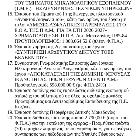
ΤΟΥ ΤΜΗΜΑΤΟΣ ΜΗΧΑΝΟΛΟΓΙΚΟΥ ΕΞΟΠΛΙΣΜΟΥ
(Τ.Μ.Ε.) ΤΗΣ ΔΙΕΥΘΥΝΣΗΣ ΤΕΧΝΙΚΩΝ ΥΠΗΡΕΣΙΩΝ»
Έγκριση του Πρακτικού Ι της διενέργειας ηλεκτρονικού
«Ανοικτού Διαγωνισμού», κάτω των ορίων, του έργου με
τίτλο: «ΑΜΕΣΕΣ ΑΣΦΑΛΤΙΚΕΣ ΠΑΡΕΜΒΑΣΕΙΣ ΣΤΟ
Ε.Ο.Δ. ΤΗΣ Π.Δ.Μ., ΓΙΑ ΤΑ ΕΤΗ 2026-2027»
ΧΡΗΜΑΤΟΔΟΤΗΣΗ: Π.Π.Α. Δυτ. Μακεδονίας, Π85-84
ΠΡΟΫΠΟΛΟΓΙΣΜΟΣ: 1.008.064,52 € (πλέον Φ.Π.Α.)
Έγκριση χορήγησης 2ης παράτασης του έργου:
«ΣΥΝΤΗΡΗΣΗ ΑΡΔΕΥΤΙΚΟΥ ΔΙΚΤΥΟΥ ΤΟΕΒ
ΒΕΛΒΕΝΤΟΥ»
Συγκρότηση Γνωμοδοτικής Επιτροπής Διενέργειας
Ηλεκτρονικού Ανοικτού Διαγωνισμού, κάτω των ορίων, του
έργου «ΑΠΟΚΑΤΑΣΤΑΣΗ ΤΗΣ ΔΟΜΙΚΗΣ ΦΕΡΟΥΣΑΣ
ΙΚΑΝΟΤΗΤΑΣ ΤΡΙΩΝ ΓΕΦΥΡΩΝ ΣΤΗΝ Π.Δ.Μ.»
Προϋπολογισμός 598.000,00 € (με ΦΠΑ 24%)
Έγκριση δαπάνης για τις εκδηλώσεις διάθεσης εξοπλισμού
στήριξης του αθλητισμού σε όλες τις σχολικές μονάδες
Πρωτοβάθμιας και Δευτεροβάθμιας Εκπαίδευσης της Π.Ε.
Κοζάνης
Έγκριση δαπάνης Περιφέρειας Δυτικής Μακεδονίας
Έγκριση διάθεσης πίστωσης ποσού 2.790,00 € (συμπ. του
Φ.Π.Α.) για την εκτέλεση της αγοράς: «Προμήθεια τριάντα
(30) τεμαχίων λαμαρίνας τύπου «κριθαράκι», για τις ανάγκες
συντήρησης των πεζοδρομίων της Υψηλής Γέφυρας των