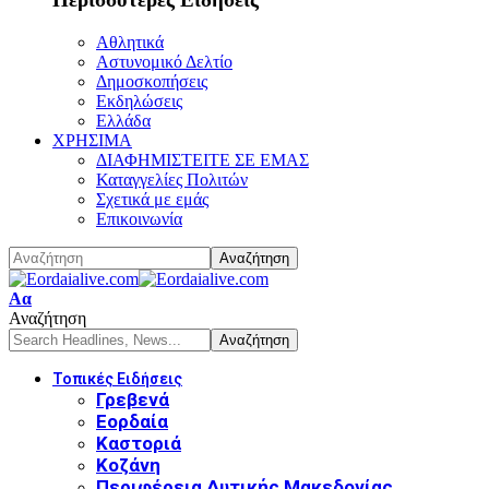
Αθλητικά
Αστυνομικό Δελτίο
Δημοσκοπήσεις
Εκδηλώσεις
Ελλάδα
ΧΡΗΣΙΜΑ
ΔΙΑΦΗΜΙΣΤΕΙΤΕ ΣΕ ΕΜΑΣ
Καταγγελίες Πολιτών
Σχετικά με εμάς
Επικοινωνία
Font
Αα
Resizer
Αναζήτηση
Τοπικές Ειδήσεις
Γρεβενά
Εορδαία
Καστοριά
Κοζάνη
Περιφέρεια Δυτικής Μακεδονίας