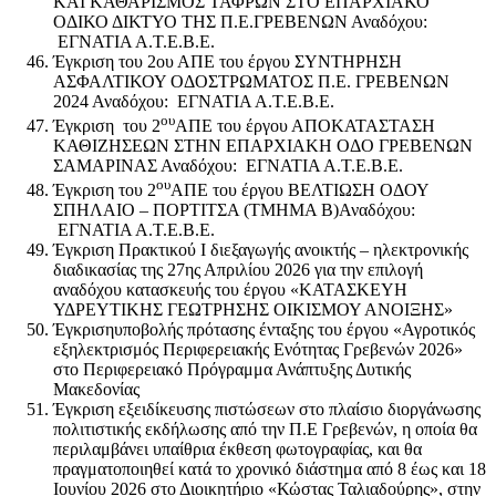
ΚΑΙ ΚΑΘΑΡΙΣΜΟΣ ΤΑΦΡΩΝ ΣΤΟ ΕΠΑΡΧΙΑΚΟ
ΟΔΙΚΟ ΔΙΚΤΥΟ ΤΗΣ Π.Ε.ΓΡΕΒΕΝΩΝ Αναδόχου:
ΕΓΝΑΤΙΑ Α.Τ.Ε.Β.Ε.
Έγκριση του 2ου ΑΠΕ του έργου ΣΥΝΤΗΡΗΣΗ
ΑΣΦΑΛΤΙΚΟΥ ΟΔΟΣΤΡΩΜΑΤΟΣ Π.Ε. ΓΡΕΒΕΝΩΝ
2024 Αναδόχου: ΕΓΝΑΤΙΑ Α.Τ.Ε.Β.Ε.
ου
Έγκριση του 2
ΑΠΕ του έργου ΑΠΟΚΑΤΑΣΤΑΣΗ
ΚΑΘΙΖΗΣΕΩΝ ΣΤΗΝ ΕΠΑΡΧΙΑΚΗ ΟΔΟ ΓΡΕΒΕΝΩΝ
ΣΑΜΑΡΙΝΑΣ Αναδόχου: ΕΓΝΑΤΙΑ Α.Τ.Ε.Β.Ε.
ου
Έγκριση του 2
ΑΠΕ του έργου ΒΕΛΤΙΩΣΗ ΟΔΟΥ
ΣΠΗΛΑΙΟ – ΠΟΡΤΙΤΣΑ (ΤΜΗΜΑ Β)Αναδόχου:
ΕΓΝΑΤΙΑ Α.Τ.Ε.Β.Ε.
Έγκριση Πρακτικού Ι διεξαγωγής ανοικτής – ηλεκτρονικής
διαδικασίας της 27ης Απριλίου 2026 για την επιλογή
αναδόχου κατασκευής του έργου «ΚΑΤΑΣΚΕΥΗ
ΥΔΡΕΥΤΙΚΗΣ ΓΕΩΤΡΗΣΗΣ ΟΙΚΙΣΜΟΥ ΑΝΟΙΞΗΣ»
Έγκριση
υποβολής πρότασης ένταξης του έργου «Αγροτικός
εξηλεκτρισμός Περιφερειακής Ενότητας Γρεβενών 2026»
στο Περιφερειακό Πρόγραμμα Ανάπτυξης Δυτικής
Μακεδονίας
Έγκριση εξειδίκευσης πιστώσεων στο πλαίσιο διοργάνωσης
πολιτιστικής εκδήλωσης από την Π.Ε Γρεβενών, η οποία θα
περιλαμβάνει υπαίθρια έκθεση φωτογραφίας, και θα
πραγματοποιηθεί κατά το χρονικό διάστημα από 8 έως και 18
Ιουνίου 2026 στο Διοικητήριο «Κώστας Ταλιαδούρης», στην