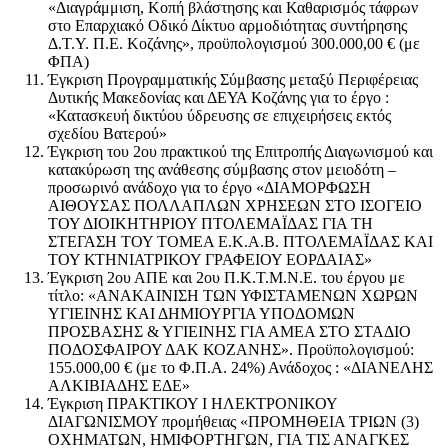
«Διαγράμμιση, Κοπή βλάστησης και Καθαρισμός τάφρων
στο Επαρχιακό Οδικό Δίκτυο αρμοδιότητας συντήρησης
Δ.Τ.Υ. Π.Ε. Κοζάνης», προϋπολογισμού 300.000,00 € (με
ΦΠΑ)
Έγκριση Προγραμματικής Σύμβασης μεταξύ Περιφέρειας
Δυτικής Μακεδονίας και ΔΕΥΑ Κοζάνης για το έργο :
«Κατασκευή δικτύου ύδρευσης σε επιχειρήσεις εκτός
σχεδίου Βατερού»
Έγκριση του 2ου πρακτικού της Επιτροπής Διαγωνισμού και
κατακύρωση της ανάθεσης σύμβασης στον μειοδότη –
προσωρινό ανάδοχο για το έργο «ΔΙΑΜΟΡΦΩΣΗ
ΑΙΘΟΥΣΑΣ ΠΟΛΛΑΠΛΩΝ ΧΡΗΣΕΩΝ ΣΤΟ ΙΣΟΓΕΙΟ
ΤΟΥ ΔΙΟΙΚΗΤΗΡΙΟΥ ΠΤΟΛΕΜΑΪΔΑΣ ΓΙΑ ΤΗ
ΣΤΕΓΑΣΗ ΤΟΥ ΤΟΜΕΑ Ε.Κ.Α.Β. ΠΤΟΛΕΜΑΪΔΑΣ ΚΑΙ
ΤΟΥ ΚΤΗΝΙΑΤΡΙΚΟΥ ΓΡΑΦΕΙΟΥ ΕΟΡΔΑΙΑΣ»
Έγκριση 2ου ΑΠΕ και 2ου Π.Κ.Τ.Μ.Ν.Ε. του έργου με
τίτλο: «ΑΝΑΚΑΙΝΙΣΗ ΤΩΝ ΥΦΙΣΤΑΜΕΝΩΝ ΧΩΡΩΝ
ΥΓΙΕΙΝΗΣ ΚΑΙ ΔΗΜΙΟΥΡΓΙΑ ΥΠΟΔΟΜΩΝ
ΠΡΟΣΒΑΣΗΣ & ΥΓΙΕΙΝΗΣ ΓΙΑ ΑΜΕΑ ΣΤΟ ΣΤΑΔΙΟ
ΠΟΔΟΣΦΑΙΡΟΥ ΔΑΚ ΚΟΖΑΝΗΣ». Προϋπολογισμού:
155.000,00 € (με το Φ.Π.Α. 24%) Ανάδοχος : «ΔΙΑΝΕΛΗΣ
ΑΛΚΙΒΙΑΔΗΣ ΕΔΕ»
Έγκριση ΠΡΑΚΤΙΚΟΥ Ι ΗΛΕΚΤΡΟΝΙΚΟΥ
ΔΙΑΓΩΝΙΣΜΟΥ προμήθειας «ΠΡΟΜΗΘΕΙΑ ΤΡΙΩΝ (3)
ΟΧΗΜΑΤΩΝ, ΗΜΙΦΟΡΤΗΓΩΝ, ΓΙΑ ΤΙΣ ΑΝΑΓΚΕΣ