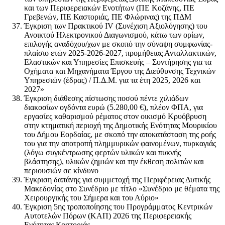
και των Περιφερειακών Ενοτήτων (ΠΕ Κοζάνης, ΠΕ
Γρεβενών, ΠΕ Καστοριάς, ΠΕ Φλώρινας) της ΠΔΜ
Έγκριση των Πρακτικού IV (Συνέχιση Αξιολόγησης) του
Ανοικτού Ηλεκτρονικού Διαγωνισμού, κάτω των ορίων,
επιλογής αναδόχου/χων με σκοπό την σύναψη συμφωνίας-
πλαίσιο ετών 2025-2026-2027, προμήθειας Ανταλλακτικών,
Ελαστικών και Υπηρεσίες Επισκευής – Συντήρησης για τα
Οχήματα και Μηχανήματα Έργου της Διεύθυνσης Τεχνικών
Υπηρεσιών (έδρας) / Π.Δ.Μ. για τα έτη 2025, 2026 και
2027»
Έγκριση διάθεσης πίστωσης ποσού πέντε χιλιάδων
διακοσίων ογδόντα ευρώ (5.280,00 €), πλέον ΦΠΑ, για
εργασίες καθαρισμού ρέματος στον οικισμό Κρυόβρυση
στην κτηματική περιοχή της Δημοτικής Ενότητας Μουρικίου
του Δήμου Εορδαίας, με σκοπό την αποκατάσταση της ροής
του για την αποτροπή πλημμυρικών φαινομένων, πυρκαγιάς
(λόγω συγκέντρωσης φερτών υλικών και πυκνής
βλάστησης), υλικών ζημιών και την έκθεση πολιτών και
περιουσιών σε κίνδυνο
Έγκριση δαπάνης για συμμετοχή της Περιφέρειας Δυτικής
Μακεδονίας στο Συνέδριο με τίτλο «Συνέδριο με θέματα της
Χειρουργικής του Σήμερα και του Αύριο»
Έγκριση 5ης τροποποίησης του Προγράμματος Κεντρικών
Αυτοτελών Πόρων (ΚΑΠ) 2026 της Περιφερειακής
Ενότητας Καστοριάς