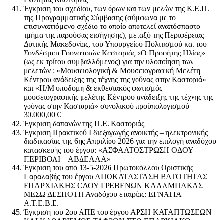
Έγκριση του σχεδίου, των όρων και των μελών της Κ.Ε.Π.
της Προγραμματικής Σύμβασης (σύμφωνα με το
επισυναπτόμενο σχέδιο το οποίο αποτελεί αναπόσπαστο
τμήμα της παρούσας εισήγησης), μεταξύ της Περιφέρειας
Δυτικής Μακεδονίας, του Υπουργείου Πολιτισμού και του
Συνδέσμου Γουνοποιών Καστοριάς «Ο Προφήτης Ηλίας»
(ως εκ τρίτου συμβαλλόμενος) για την υλοποίηση των
μελετών : «Μουσειολογική & Μουσειογραφική Μελέτη
Κέντρου ανάδειξης της τέχνης της γούνας στην Καστοριά»
και «Η/Μ υποδομή & εκθεσιακός φωτισμός
μουσειογραφικής μελέτης Κέντρου ανάδειξης της τέχνης της
γούνας στην Καστοριά» συνολικού προϋπολογισμού
30.000,00 €
Έγκριση δαπανών της Π.Ε. Καστοριάς
Έγκριση Πρακτικού Ι διεξαγωγής ανοικτής – ηλεκτρονικής
διαδικασίας της 6ης Απριλίου 2026 για την επιλογή αναδόχου
κατασκευής του έργου: «ΑΣΦΑΛΤΟΣΤΡΩΣΗ ΟΔΟΥ
ΠΕΡΙΒΟΛΙ – ΑΒΔΕΛΛΑ»
Έγκριση του από 13-5-2026 Πρωτοκόλλου Οριστικής
Παραλαβής του έργου ΑΠΟΚΑΤΑΣΤΑΣΗ ΒΑΤΟΤΗΤΑΣ
ΕΠΑΡΧΙΑΚΗΣ ΟΔΟΥ ΓΡΕΒΕΝΩΝ ΚΑΛΑΜΠΑΚΑΣ
ΜΕΣΩ ΔΕΣΠΟΤΗ Αναδόχου εταιρίας: ΕΓΝΑΤΙΑ
Α.Τ.Ε.Β.Ε.
Έγκριση του 2ου ΑΠΕ του έργου ΑΡΣΗ ΚΑΤΑΠΤΩΣΕΩΝ