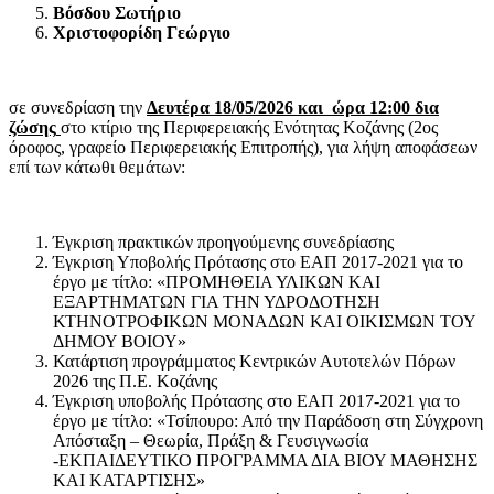
Βόσδου Σωτήριο
Χριστοφορίδη Γεώργιο
σε συνεδρίαση την
Δευτέρα 18/05/2026 και ώρα 12:00 δια
ζώσης
στο κτίριο της Περιφερειακής Ενότητας Κοζάνης (2ος
όροφος, γραφείο Περιφερειακής Επιτροπής), για λήψη αποφάσεων
επί των κάτωθι θεμάτων:
Έγκριση πρακτικών προηγούμενης συνεδρίασης
Έγκριση Υποβολής Πρότασης στο ΕΑΠ 2017-2021 για το
έργο με τίτλο: «ΠΡΟΜΗΘΕΙΑ ΥΛΙΚΩΝ ΚΑΙ
ΕΞΑΡΤΗΜΑΤΩΝ ΓΙΑ ΤΗΝ ΥΔΡΟΔΟΤΗΣΗ
ΚΤΗΝΟΤΡΟΦΙΚΩΝ ΜΟΝΑΔΩΝ ΚΑΙ ΟΙΚΙΣΜΩΝ ΤΟΥ
ΔΗΜΟΥ ΒΟΙΟΥ»
Κατάρτιση προγράμματος Κεντρικών Αυτοτελών Πόρων
2026 της Π.Ε. Κοζάνης
Έγκριση υποβολής Πρότασης στο ΕΑΠ 2017-2021 για το
έργο με τίτλο: «Τσίπουρο: Από την Παράδοση στη Σύγχρονη
Απόσταξη – Θεωρία, Πράξη & Γευσιγνωσία
-ΕΚΠΑΙΔΕΥΤΙΚΟ ΠΡΟΓΡΑΜΜΑ ΔΙΑ ΒΙΟΥ ΜΑΘΗΣΗΣ
ΚΑΙ ΚΑΤΑΡΤΙΣΗΣ»