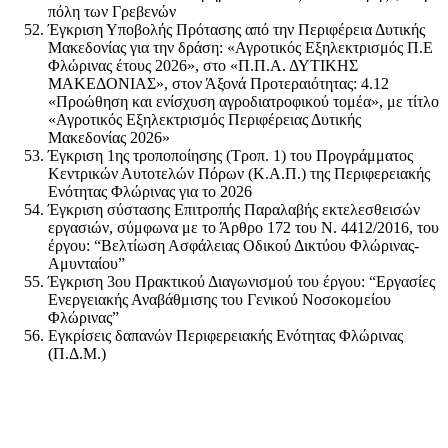
πόλη των Γρεβενών
Έγκριση Υποβολής Πρότασης από την Περιφέρεια Δυτικής
Μακεδονίας για την δράση: «Αγροτικός Εξηλεκτρισμός Π.Ε
Φλώρινας έτους 2026», στο «Π.Π.Α. ΔΥΤΙΚΗΣ
ΜΑΚΕΔΟΝΙΑΣ», στον Άξονά Προτεραιότητας: 4.12
«Προώθηση και ενίσχυση αγροδιατροφικού τομέα», με τίτλο
«Αγροτικός Εξηλεκτρισμός Περιφέρειας Δυτικής
Μακεδονίας 2026»
Έγκριση 1ης τροποποίησης (Τροπ. 1) του Προγράμματος
Κεντρικών Αυτοτελών Πόρων (Κ.Α.Π.) της Περιφερειακής
Ενότητας Φλώρινας για το 2026
Έγκριση σύστασης Επιτροπής Παραλαβής εκτελεσθεισών
εργασιών, σύμφωνα με το Άρθρο 172 του Ν. 4412/2016, του
έργου: “Βελτίωση Ασφάλειας Οδικού Δικτύου Φλώρινας-
Αμυνταίου”
Έγκριση 3ου Πρακτικού Διαγωνισμού του έργου: “Εργασίες
Ενεργειακής Αναβάθμισης του Γενικού Νοσοκομείου
Φλώρινας”
Εγκρίσεις δαπανών Περιφερειακής Ενότητας Φλώρινας
(Π.Δ.Μ.)