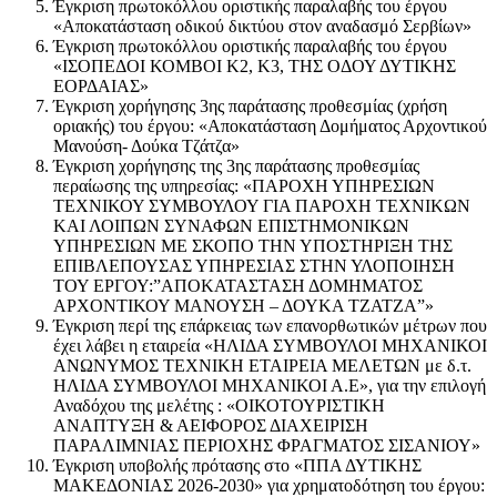
Έγκριση πρωτοκόλλου οριστικής παραλαβής του έργου
«Αποκατάσταση οδικού δικτύου στον αναδασμό Σερβίων»
Έγκριση πρωτοκόλλου οριστικής παραλαβής του έργου
«ΙΣΟΠΕΔΟΙ ΚΟΜΒΟΙ Κ2, Κ3, ΤΗΣ ΟΔΟΥ ΔΥΤΙΚΗΣ
ΕΟΡΔΑΙΑΣ»
Έγκριση χορήγησης 3ης παράτασης προθεσμίας (χρήση
οριακής) του έργου: «Αποκατάσταση Δομήματος Αρχοντικού
Μανούση- Δούκα Τζάτζα»
Έγκριση χορήγησης της 3ης παράτασης προθεσμίας
περαίωσης της υπηρεσίας: «ΠΑΡΟΧΗ ΥΠΗΡΕΣΙΩΝ
ΤΕΧΝΙΚΟΥ ΣΥΜΒΟΥΛΟΥ ΓΙΑ ΠΑΡΟΧΗ ΤΕΧΝΙΚΩΝ
ΚΑΙ ΛΟΙΠΩΝ ΣΥΝΑΦΩΝ ΕΠΙΣΤΗΜΟΝΙΚΩΝ
ΥΠΗΡΕΣΙΩΝ ΜΕ ΣΚΟΠΟ ΤΗΝ ΥΠΟΣΤΗΡΙΞΗ ΤΗΣ
ΕΠΙΒΛΕΠΟΥΣΑΣ ΥΠΗΡΕΣΙΑΣ ΣΤΗΝ ΥΛΟΠΟΙΗΣΗ
ΤΟΥ ΕΡΓΟΥ:”ΑΠΟΚΑΤΑΣΤΑΣΗ ΔΟΜΗΜΑΤΟΣ
ΑΡΧΟΝΤΙΚΟΥ ΜΑΝΟΥΣΗ – ΔΟΥΚΑ ΤΖΑΤΖΑ”»
Έγκριση περί της επάρκειας των επανορθωτικών μέτρων που
έχει λάβει η εταιρεία «ΗΛΙΔΑ ΣΥΜΒΟΥΛΟΙ ΜΗΧΑΝΙΚΟΙ
ΑΝΩΝΥΜΟΣ ΤΕΧΝΙΚΗ ΕΤΑΙΡΕΙΑ ΜΕΛΕΤΩΝ με δ.τ.
ΗΛΙΔΑ ΣΥΜΒΟΥΛΟΙ ΜΗΧΑΝΙΚΟΙ Α.Ε», για την επιλογή
Αναδόχου της μελέτης : «ΟΙΚΟΤΟΥΡΙΣΤΙΚΗ
ΑΝΑΠΤΥΞΗ & ΑΕΙΦΟΡΟΣ ΔΙΑΧΕΙΡΙΣΗ
ΠΑΡΑΛΙΜΝΙΑΣ ΠΕΡΙΟΧΗΣ ΦΡΑΓΜΑΤΟΣ ΣΙΣΑΝΙΟΥ»
Έγκριση υποβολής πρότασης στο «ΠΠΑ ΔΥΤΙΚΗΣ
ΜΑΚΕΔΟΝΙΑΣ 2026-2030» για χρηματοδότηση του έργου: