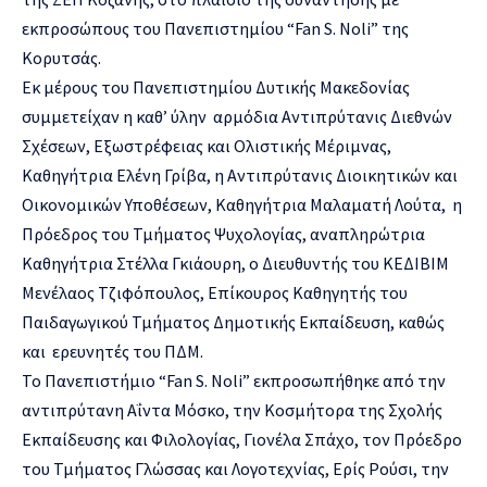
εκπροσώπους του Πανεπιστημίου “Fan S. Noli” της
Κορυτσάς.
Εκ μέρους του Πανεπιστημίου Δυτικής Μακεδονίας
συμμετείχαν η καθ’ ύλην αρμόδια Αντιπρύτανις Διεθνών
Σχέσεων, Εξωστρέφειας και Ολιστικής Μέριμνας,
Καθηγήτρια Ελένη Γρίβα, η Αντιπρύτανις Διοικητικών και
Οικονομικών Υποθέσεων, Καθηγήτρια Μαλαματή Λούτα, η
Πρόεδρος του Τμήματος Ψυχολογίας, αναπληρώτρια
Καθηγήτρια Στέλλα Γκιάουρη, ο Διευθυντής του ΚΕΔΙΒΙΜ
Μενέλαος Τζιφόπουλος, Επίκουρος Καθηγητής του
Παιδαγωγικού Τμήματος Δημοτικής Εκπαίδευση, καθώς
και ερευνητές του ΠΔΜ.
Το Πανεπιστήμιο “Fan S. Noli” εκπροσωπήθηκε από την
αντιπρύτανη Αΐντα Μόσκο, την Κοσμήτορα της Σχολής
Εκπαίδευσης και Φιλολογίας, Γιονέλα Σπάχο, τον Πρόεδρο
του Τμήματος Γλώσσας και Λογοτεχνίας, Ερίς Ρούσι, την