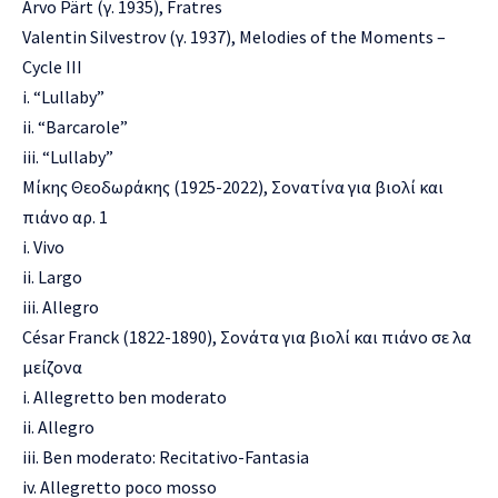
Arvo
Pärt
(
γ
. 1935),
Fratres
Valentin
Silvestrov
(
γ
. 1937),
Melodies of the Moments –
Cycle III
i
. “Lullaby”
ii. “Barcarole”
iii. “Lullaby”
Μίκης Θεοδωράκης (1925-2022), Σονατίνα για βιολί και
πιάνο
αρ
. 1
i
. Vivo
ii. Largo
iii. Allegro
César
Franck
(1822-1890), Σονάτα για βιολί και πιάνο σε λα
μείζονα
i
. Allegretto ben moderato
ii. Allegro
iii. Ben moderato: Recitativo-Fantasia
iv. Allegretto
poco
mosso