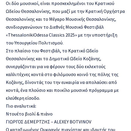
Οι δύο μουσικοί
,
είναι προσκεκλημένοι του Κρατικού
Ωδείου Θεσσαλονίκης, που μαζί με την Κρατική Ορχήστρα
Θεσσαλονίκης και το Μέγαρο Μουσικής Θεσσαλονίκης
,
συνδιοργανώνουν το Διεθνές Μουσικό Φεστιβάλ
«
Thessaloniki
Odessa
Classics
2025» με την υποστήριξη
του Υπουργείου Πολιτισμού.
Στο πλαίσιο του Φεστιβάλ, το Κρατικό Ωδείο
Θεσσαλονίκης και το Δημοτικό Ωδείο Κοζάνης
,
συνεργάζονται για να φέρουν τους δύο εκλεκτούς
καλλιτέχνες κοντά στο φιλόμουσο κοινό της πόλης
της
Κοζάνης
, δίνοντάς του την ευκαιρία να απολαύσει
από
κοντά,
ένα πλούσιο και ποικίλο μουσικό πρόγραμμα με
ελεύθερη είσοδο.
Πιο αναλυτικά:
Ντουέτο βιολί & πιάνο
ΓΙΩΡΓΟΣ ΔΕΜΕΡΤΖΗΣ –
ALEXEY
BOTVINOV
O καταξιωμένος Ουκρανός πιανίστας και ιδρυτής του