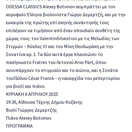
ODESSA CLASSICS
Alexey
Botvinov
συμπράττει με τον
κορυφαίο Έλληνα βιολονίστα Γιώργο Δεμερτζή, και με την
ευκαιρία της πρώτης επί σκηνής συνάντησής τους
επιλέγουν να τιμήσουν από έναν σπουδαίο συνθέτη της
χώρας τους: τον
Valentin
Silvestrov
με τις
Μελωδίες των
Στιγμών – Κύκλος ΙΙΙ
και τον Μίκη Θεοδωράκη με την
Σονατίνα
αρ
. 1. Τα δύο αυτά έργα πλαισιώνει το
πασίγνωστο
Fratres
του Λετονού
Arvo
Pärt
, όπου
συνυπάρχουν το στιγμιαίο και το αιώνιο, και η Σονάτα
του
Γάλλου
César
Franck
– η ναυαρχίδα του ρεπερτορίου
για βιολί και πιάνο.
ΚΥΡΙΑΚΗ 6 ΑΠΡΙΛΙΟΥ 2025
19:30
,
Αίθουσα Τέχνης Δήμου Κοζάνης
Βιολί
Γιώργος Δεμερτζής
Πιάνο
Alexey
Botvinov
ΠΡΟΓΡΑΜΜΑ