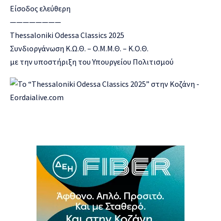
E
ίσοδος
ελεύθερη
————————
Thessaloniki Odessa Classics 2025
Συνδιοργάνωση Κ.Ω.Θ. – Ο.Μ.Μ.Θ. – Κ.Ο.Θ.
με την υποστήριξη του Υπουργείου Πολιτισμού