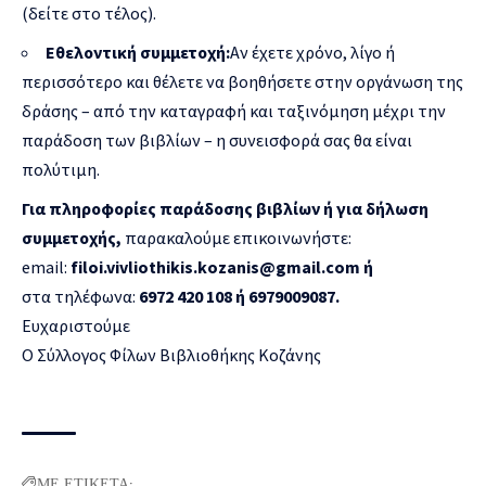
(δείτε στο τέλος).
Εθελοντική συμμετοχή:
Αν έχετε χρόνο, λίγο ή
περισσότερο και θέλετε να βοηθήσετε στην οργάνωση της
δράσης – από την καταγραφή και ταξινόμηση μέχρι την
παράδοση των βιβλίων – η συνεισφορά σας θα είναι
πολύτιμη.
Για πληροφορίες παράδοσης βιβλίων ή για δήλωση
συμμετοχής,
παρακαλούμε επικοινωνήστε:
email:
filoi
.
vivliothikis
.
kozanis
@
gmail
.
com
ή
στα τηλέφωνα:
6972 420 108 ή 6979009087.
Ευχαριστούμε
Ο Σύλλογος Φίλων Βιβλιοθήκης Κοζάνης
ΜΕ ΕΤΙΚΕΤΑ: