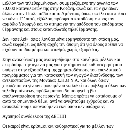
μέλλον των τηλεθερμάνσεων, συμμεριζόμενο την αγωνία των
70.000 καταναλωτών της στην Κοζάνη, αλλά και των χιλιάδων
άλλων στην Πτολεμαΐδα και το Αμύνταιο, όπως οφείλει και πρέπει
να κάνει. Γι’ αυτό, εξάλλου, πρόσφατα καταθέσαμε προς τον
αρμόδιο Υπουργό και το αίτημα για την απόδοση του επιδόματος
θέρμανσης και στους καταναλωτές τηλεθέρμανσης.
Δεν «απειλεί», όπως λανθασμένα ερμηνεύσατε την στάση μας,
αλλά εκφράζει ως θέση αρχής την άποψη ότι για όλους πρέπει να
ισχύουν τα ίδια μέτρα και σταθμά, χωρίς εξαιρέσεις.
Στην ανακοίνωση μας αναφερθήκαμε στο κοινό μας μέλλον και
εκφράσαμε την αγωνία μας για την σημαντική καθυστέρηση που
υπάρχει στην εξασφάλιση της χρηματοδότησης του επενδυτικού
προγράμματος για την κατασκευή των αγωγών διασύνδεσης, των
αντλιοστασίων, της Μονάδας Σ.Η.Θ.Υ.Α. και όλων όσων
χρειάζεται να γίνουν προκειμένου να λυθεί το πρόβλημα όλων των
τηλεθερμάνσεων, πρόβλημα που δημιουργεί η βία
απολιγνιτοποίηση της περιοχής. Μήπως πρέπει να εστιάσουμε σ’
αυτό το σημαντικό θέμα, αντί να αναζητούμε εχθρούς και να
ανακαλύπτουμε υπονοούμενα εκεί όπου δεν υπάρχουν;
Αγαπητοί συνάδελφοι της ΔΕΤΗΠ
Οι καιροί είναι κρίσιμοι και καθοριστικοί για το μέλλον των