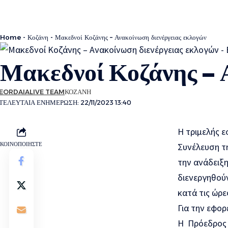
Home
-
Κοζάνη
-
Μακεδνοί Κοζάνης – Ανακοίνωση διενέργειας εκλογών
Μακεδνοί Κοζάνης – 
EORDAIALIVE TEAM
ΚΟΖΆΝΗ
ΤΕΛΕΥΤΑΊΑ ΕΝΗΜΈΡΩΣΗ: 22/11/2023 13:40
Η τριμελής ε
ΚΟΙΝΟΠΟΙΉΣΤΕ
Συνέλευση τη
την ανάδειξη
διενεργηθούν
κατά τις ώρες
Για την εφορ
Η Πρόεδρος