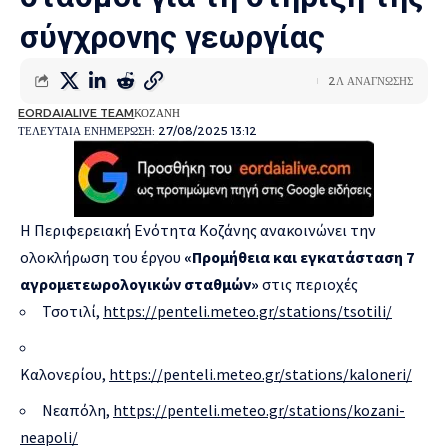
σύγχρονης γεωργίας
2Λ ΑΝΑΓΝΩΣΗΣ
EORDAIALIVE TEAM
ΚΟΖΑΝΗ
ΤΕΛΕΥΤΑΙΑ ΕΝΗΜΕΡΩΣΗ: 27/08/2025 13:12
Η Περιφερειακή Ενότητα Κοζάνης ανακοινώνει την
ολοκλήρωση του έργου
«Προμήθεια και εγκατάσταση 7
αγρομετεωρολογικών σταθμών»
στις περιοχές
Τσοτιλί,
https://penteli.meteo.gr/stations/tsotili/
Καλονερίου,
https://penteli.meteo.gr/stations/kaloneri/
Νεαπόλη,
https://penteli.meteo.gr/stations/kozani-
neapoli/