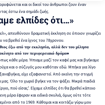
κορυφώνεται και οι δικοί του άνθρωποι ζουν έναν
ντας έστω ένα σημάδι ζωής.
αμε ελπίδες ότι…»
λ», απευθύνουν δραματική έκκληση σε όποιον γνωρίζει
υ να βρεθεί ένα ίχνος του 78χρονου.
ρθιος έξω από την εκκλησία, αλλά δεν του μίλησα
τοκίνητο από τον περιφερειακό δρόμο»
όπως κάθε μέρα. Ήπιαμε μαζί τον καφέ μας και βγήκαμε
ούχα και ο σύζυγός μου καθόταν εδώ. Μπήκα για λίγο
ξαναβγήκα, είχε εξαφανιστεί. Από εκείνη την στιγμή
μας. Όλο το χωριό βγήκε να τον ψάξει. Μικρά παιδιά
ιο, πού είσαι;’. Είχαμε ελπίδες ότι θα βρεθεί κάποιο
ενη μέρα έφεραν και ειδικά σκυλιά, όμως ούτε τότε
εμένοι από το 1969. Κάθομαι και κοιτάζω γύρω μου