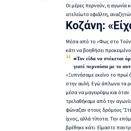
Οι μέρες περνούν, η αγωνία 
ατελείωτο εφιάλτη, αναζητώ
Κοζάνη: «Είχ
Μέσα από το «Φως στο Τούνε
κάτι να βοηθήσει προκειμένο
«Τον είδα να στέκεται ό
γιατί περνούσα με το αυ
«Ξυπνήσαμε εκείνο το πρωί 
στην αυλή. Εγώ άπλωνα τα ρ
μέσα να μαγειρέψω και όταν 
τρελαθήκαμε από την αγωνία 
φώναζαν στους δρόμους ‘Στέργ
ίχνος, αλλά τίποτα. Την επόμ
βρέθηκε κάτι. Είμαστε παντρ