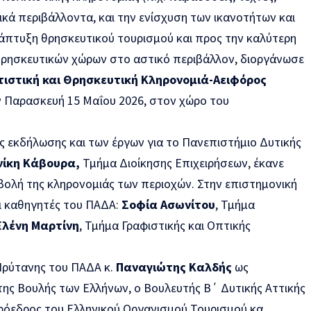
τικά περιβάλλοντα, και την ενίσχυση των ικανοτήτων και
άπτυξη θρησκευτικού τουρισμού και προς την καλύτερη
θρησκευτικών χώρων στο αστικό περιβάλλον, διοργάνωσε
τιστική και Θρησκευτική Κληρονομιά-Αειφόρος
ν Παρασκευή 15 Μαΐου 2026, στον χώρο του
ς εκδήλωσης και των έργων για το Πανεπιστήμιο Δυτικής
νίκη Κάβουρα,
Τμήμα Διοίκησης Επιχειρήσεων, έκανε
βολή της κληρονομιάς των περιοχών. Στην επιστημονική
ι καθηγητές του ΠΑΔΑ:
Σοφία Ασωνίτου
, Τμήμα
Ελένη Μαρτίνη
, Τμήμα Γραφιστικής και Οπτικής
Πρύτανης του ΠΑΔΑ κ.
Παναγιώτης Καλδής
ως
ς Βουλής των Ελλήνων, ο Βουλευτής Β΄ Δυτικής Αττικής
ρόεδρος του Ελληνικού Οργανισμού Τουρισμού κα