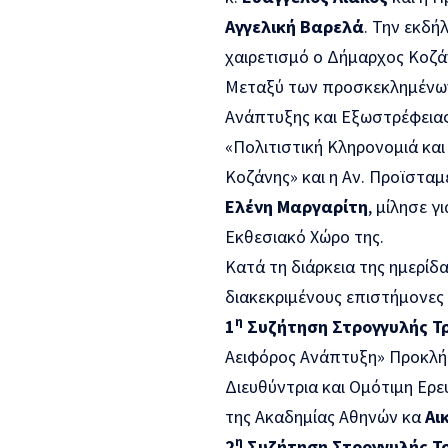
Αγγελική Βαρελά
. Την εκδή
χαιρετισμό ο Δήμαρχος Κοζά
Μεταξύ των προσκεκλημένων 
Ανάπτυξης και Εξωστρέφεια
«Πολιτιστική Κληρονομιά κα
Κοζάνης» και η Αν. Προϊσταμ
Ελένη Μαργαρίτη
, μίλησε γ
Εκθεσιακό Χώρο της.
Κατά τη διάρκεια της ημερί
διακεκριμένους επιστήμονες 
η
1
Συζήτηση Στρογγυλής Τ
Αειφόρος Ανάπτυξη» Προκλήσ
Διευθύντρια και Ομότιμη Ερε
της Ακαδημίας Αθηνών κα
Αι
η
2
Συζήτηση Στρογγυλής Τ