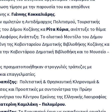
λωση τίμησε με την παρουσία του και απηύθυνε
νης κ.
Γιάννης Κοκκαλιάρης
.
ομιλητών η Αντιδήμαρχος Πολιτισμού, Τουριστικής
ς του Δήμου Κοζάνης κα
Ρίτα Κύρια
, ανέπτυξε το θέμα:
ι Αειφόρος Ανάπτυξη: Το ολιστικό Μοντέλο του Δήμου
ένη της Κοβενταρείου Δημοτικής Βιβλιοθήκης Κοζάνης κα
ια την Κοβεντάρειο Δημοτική Βιβλιοθήκη και το Μουσείο –
δας πραγματοποιήθηκαν στρογγυλές τράπεζες με
και επαγγελματίες.
ραπέζης:
Πολιτιστική & Θρησκευτική Κληρονομιά &
εις και Προοπτικές με συντονίστρια την Πρώην
υνήτρια του Κέντρου Ερεύνης της Ελληνικής Λαογραφίας
κατερίνη Καμιλάκη – Πολυμέρου.
ραπέζης
: Το Ευρωπαϊκό έργο ως εκπαιδευτικό εργαλείο