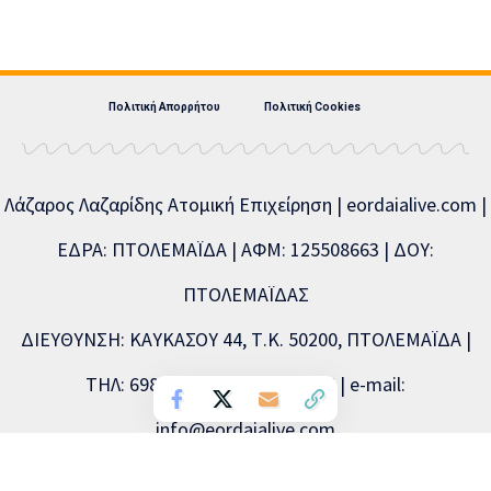
Πολιτική Απορρήτου
Πολιτική Cookies
Λάζαρος Λαζαρίδης Ατομική Επιχείρηση | eordaialive.com |
ΕΔΡΑ: ΠΤΟΛΕΜΑΪΔΑ | ΑΦΜ: 125508663 | ΔΟΥ:
ΠΤΟΛΕΜΑΪΔΑΣ
ΔΙΕΥΘΥΝΣΗ: ΚΑΥΚΑΣΟΥ 44, Τ.Κ. 50200, ΠΤΟΛΕΜΑΪΔΑ |
ΤΗΛ: 6981893715, 2463504856 | e-mail:
info@eordaialive.com
Νόμιμος εκπρόσωπος: Λάζαρος Λαζαρίδης | Διευθυντής