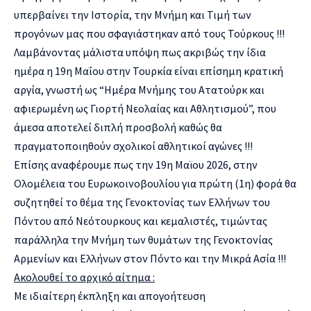
υπερβαίνει την Ιστορία, την Μνήμη και Τιμή των
προγόνων μας που σφαγιάστηκαν από τους Τούρκους !!!
Λαμβάνοντας μάλιστα υπόψη πως ακριβώς την ίδια
ημέρα η 19η Μαΐου στην Τουρκία είναι επίσημη κρατική
αργία, γνωστή ως “Ημέρα Μνήμης του Ατατούρκ και
αφιερωμένη ως Γιορτή Νεολαίας και Αθλητισμού”, που
άμεσα αποτελεί διπλή προσβολή καθώς θα
πραγματοποιηθούν σχολικοί αθλητικοί αγώνες !!!
Επίσης αναφέρουμε πως την 19η Μαϊου 2026, στην
Ολομέλεια του Ευρωκοινοβουλίου για πρώτη (1η) φορά θα
συζητηθεί το θέμα της Γενοκτονίας των Ελλήνων του
Πόντου από Νεότουρκους και κεμαλιστές, τιμώντας
παράλληλα την Μνήμη των θυμάτων της Γενοκτονίας
Αρμενίων και Ελλήνων στον Πόντο και την Μικρά Ασία !!!
Ακολουθεί το αρχικό αίτημα :
Με ιδιαίτερη έκπληξη και απογοήτευση