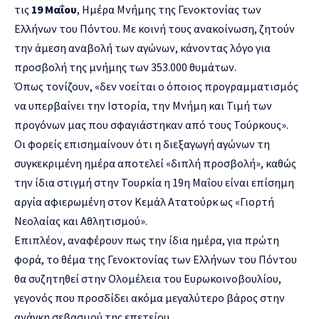
τις
19 Μαΐου
, Ημέρα Μνήμης της Γενοκτονίας των
Ελλήνων του Πόντου. Με κοινή τους ανακοίνωση, ζητούν
την άμεση αναβολή των αγώνων, κάνοντας λόγο για
προσβολή της μνήμης των 353.000 θυμάτων.
Όπως τονίζουν, «δεν νοείται ο όποιος προγραμματισμός
να υπερβαίνει την Ιστορία, την Μνήμη και Τιμή των
προγόνων μας που σφαγιάστηκαν από τους Τούρκους».
Οι φορείς επισημαίνουν ότι η διεξαγωγή αγώνων τη
συγκεκριμένη ημέρα αποτελεί «διπλή προσβολή», καθώς
την ίδια στιγμή στην Τουρκία η 19η Μαΐου είναι επίσημη
αργία αφιερωμένη στον Κεμάλ Ατατούρκ ως «Γιορτή
Νεολαίας και Αθλητισμού».
Επιπλέον, αναφέρουν πως την ίδια ημέρα, για πρώτη
φορά, το θέμα της Γενοκτονίας των Ελλήνων του Πόντου
θα συζητηθεί στην Ολομέλεια του Ευρωκοινοβουλίου,
γεγονός που προσδίδει ακόμα μεγαλύτερο βάρος στην
ανάγκη σεβασμού της επετείου.