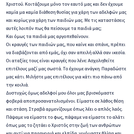
Χριστού. Κοιτάζουμε μόνο τον εαυτό μας και δεν έχουμε
καμία μα καμία διάθεση θυσίας για χάρη των αδελφών μας
και κυρίως για χάρη των παιδιών μας. Με τις καταστάσεις
αυτές λοιπόν πως θα πείσουμε τα παιδιά μας;
Και όμως τα παιδιά μας αργοπεθαίνουν.
Οι κραυγές των παιδιών μας, που καίνε και σπάνε, πρέπει
να διαβάζονται από εμάς, όχι σαν απειλή αλλά σαν ικεσία.
Οι αταξίες τους είναι κραυγές που λένε: Ασχοληθείτε
επιτέλους μαζί μας σωστά. Το έχουμε ανάγκη. Παραδώστε
μας κάτι. Μιλήστε μας επιτέλους για κάτι πιο πάνω από
την κοιλιά.
Δυστυχώς όμως αδελφοί μου όλοι μας βρισκόμαστε
φοβερά αποπροσανατολισμένοι. Είμαστε σε λάθος θέση
και στάση. Στραβά αρμενίζουμε όπως λέει ο απλός λαός.
Πάψαμε να είμαστε το φως, πάψαμε να είμαστε το αλάτι
όπως μας το ζητάει ο Χριστός στην ζωή των ανθρώπων
και αντί για παρηγοριά και ελπίδα, γινόμαστε θλίψη και