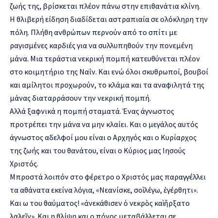
ζωής της, βρίσκεται πλέον πάνω στην επιθανάτια κλίνη.
Η θλιβερή είδηση διαδίδεται αστραπιαία σε ολόκληρη την
πόλη. Πλήθη ανθρώπων περνούν από το σπίτι με
ραγισμένες καρδιές για να συλλυπηθούν την πονεμένη
μάνα. Μια τεράστια νεκρική πομπή κατευθύνεται πλέον
στο κοιμητήριο της Ναΐν. Και ενώ όλοι σκυθρωποί, βουβοί
και αμίλητοι προχωρούν, το κλάμα και τα αναφιλητά της
μάνας διαταρράσουν την νεκρική πομπή.
Αλλά ξαφνικά η πομπή σταματά. Ένας άγνωστος
προτρέπει την μάνα να μην κλαίει. Και ο μεγάλος αυτός
άγνωστος αδελφοί μου είναι ο Αρχηγός και ο Κυρίαρχος
της ζωής και του θανάτου, είναι ο Κύριος μας Ιησούς
Χριστός.
Μπροστά λοιπόν στο φέρετρο ο Χριστός μας παραγγέλλει
τα αθάνατα εκείνα λόγια, «Νεανίσκε, σοὶ λέγω, ἐγέρθητι».
Και ω του θαύματος! «ἀνεκάθισεν ὁ νεκρὸς καὶ ἤρξατο
λαλεῖν». Και η θλίψη και ο πόνος μεταβάλλεται σε