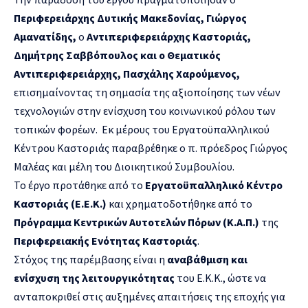
Περιφερειάρχης Δυτικής Μακεδονίας, Γιώργος
Αμανατίδης,
ο
Αντιπεριφερειάρχης Καστοριάς,
Δημήτρης Σαββόπουλος και ο Θεματικός
Αντιπεριφερειάρχης, Πασχάλης Χαρούμενος,
επισημαίνοντας τη σημασία της αξιοποίησης των νέων
τεχνολογιών στην ενίσχυση του κοινωνικού ρόλου των
τοπικών φορέων. Εκ μέρους του Εργατοϋπαλληλικού
Κέντρου Καστοριάς παραβρέθηκε ο π. πρόεδρος Γιώργος
Μαλέας και μέλη του Διοικητικού Συμβουλίου.
Το έργο προτάθηκε από το
Εργατοϋπαλληλικό Κέντρο
Καστοριάς (Ε.Ε.Κ.)
και χρηματοδοτήθηκε από το
Πρόγραμμα Κεντρικών Αυτοτελών Πόρων (Κ.Α.Π.)
της
Περιφερειακής Ενότητας Καστοριάς
.
Στόχος της παρέμβασης είναι η
αναβάθμιση και
ενίσχυση της λειτουργικότητας
του Ε.Κ.Κ., ώστε να
ανταποκριθεί στις αυξημένες απαιτήσεις της εποχής για