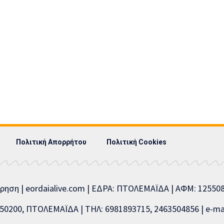
Πολιτική Απορρήτου
Πολιτική Cookies
ίρηση | eordaialive.com | ΕΔΡΑ: ΠΤΟΛΕΜΑΪΔΑ | ΑΦΜ: 1255
0200, ΠΤΟΛΕΜΑΪΔΑ | ΤΗΛ: 6981893715, 2463504856 | e-mai