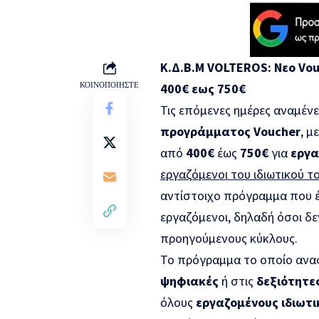
Κ.Δ.Β.Μ VOLTEROS: Nεο Vo
ΚΟΙΝΟΠΟΙΗΣΤΕ
400€ εως 750€
Τις επόμενες ημέρες αναμένε
προγράμματος Voucher
, μ
από
400€
έως
750€
για
εργα
εργαζόμενοι του ιδιωτικού τ
αντίστοιχο πρόγραμμα που έ
εργαζόμενοι, δηλαδή όσοι δε
προηγούμενους κύκλους.
Το πρόγραμμα το οποίο ανα
ψηφιακές
ή στις
δεξιότητες
όλους
εργαζομένους ιδιωτι