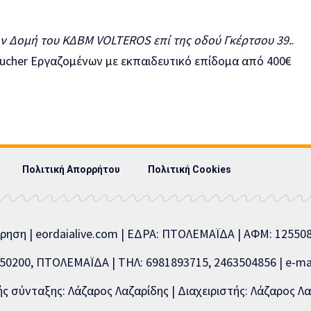
ην Δομή του ΚΔΒΜ VOLTEROS επί της οδού Γκέρτσου 39.
.
Πολιτική Απορρήτου
Πολιτική Cookies
ίρηση | eordaialive.com | ΕΔΡΑ: ΠΤΟΛΕΜΑΪΔΑ | ΑΦΜ: 1255
0200, ΠΤΟΛΕΜΑΪΔΑ | ΤΗΛ: 6981893715, 2463504856 | e-mai
 σύνταξης: Λάζαρος Λαζαρίδης | Διαχειριστής: Λάζαρος Λα