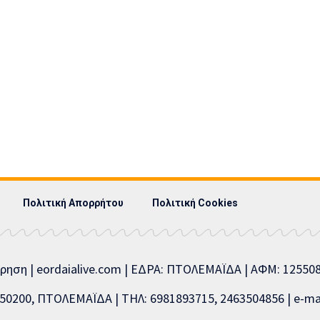
Πολιτική Απορρήτου
Πολιτική Cookies
ίρηση | eordaialive.com | ΕΔΡΑ: ΠΤΟΛΕΜΑΪΔΑ | ΑΦΜ: 1255
0200, ΠΤΟΛΕΜΑΪΔΑ | ΤΗΛ: 6981893715, 2463504856 | e-mai