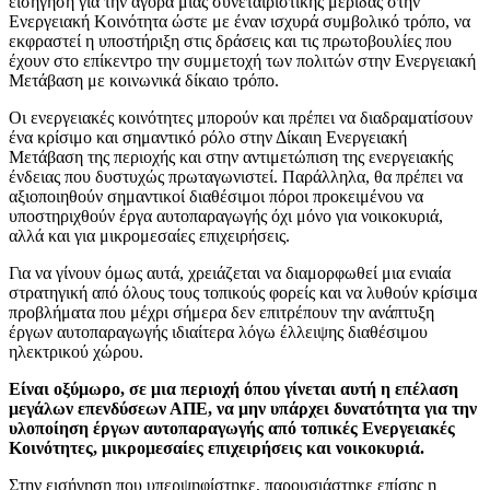
εισήγηση για την αγορά μιας συνεταιριστικής μερίδας στην
Ενεργειακή Κοινότητα ώστε με έναν ισχυρά συμβολικό τρόπο, να
εκφραστεί η υποστήριξη στις δράσεις και τις πρωτοβουλίες που
έχουν στο επίκεντρο την συμμετοχή των πολιτών στην Ενεργειακή
Μετάβαση με κοινωνικά δίκαιο τρόπο.
Οι ενεργειακές κοινότητες μπορούν και πρέπει να διαδραματίσουν
ένα κρίσιμο και σημαντικό ρόλο στην Δίκαιη Ενεργειακή
Μετάβαση της περιοχής και στην αντιμετώπιση της ενεργειακής
ένδειας που δυστυχώς πρωταγωνιστεί. Παράλληλα, θα πρέπει να
αξιοποιηθούν σημαντικοί διαθέσιμοι πόροι προκειμένου να
υποστηριχθούν έργα αυτοπαραγωγής όχι μόνο για νοικοκυριά,
αλλά και για μικρομεσαίες επιχειρήσεις.
Για να γίνουν όμως αυτά, χρειάζεται να διαμορφωθεί μια ενιαία
στρατηγική από όλους τους τοπικούς φορείς και να λυθούν κρίσιμα
προβλήματα που μέχρι σήμερα δεν επιτρέπουν την ανάπτυξη
έργων αυτοπαραγωγής ιδιαίτερα λόγω έλλειψης διαθέσιμου
ηλεκτρικού χώρου.
Είναι οξύμωρο, σε μια περιοχή όπου γίνεται αυτή η επέλαση
μεγάλων επενδύσεων ΑΠΕ, να μην υπάρχει δυνατότητα για την
υλοποίηση έργων αυτοπαραγωγής από τοπικές Ενεργειακές
Κοινότητες, μικρομεσαίες επιχειρήσεις και νοικοκυριά.
Στην εισήγηση που υπερψηφίστηκε, παρουσιάστηκε επίσης η