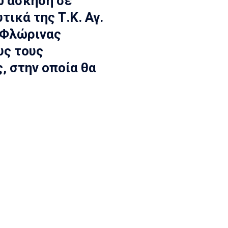
ω άσκηση σε
ικά της Τ.Κ. Αγ.
 Φλώρινας
υς τους
 στην οποία θα