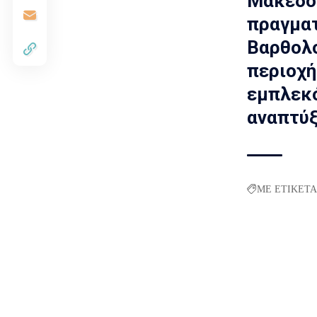
Μακεδον
πραγματ
Βαρθολο
περιοχή
εμπλεκό
αναπτύξ
ΜΕ ΕΤΙΚΕΤΑ