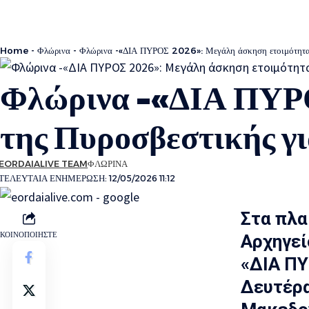
Home
-
Φλώρινα
-
Φλώρινα -«ΔΙΑ ΠΥΡΟΣ 2026»: Μεγάλη άσκηση ετοιμότητας 
Φλώρινα -«ΔΙΑ ΠΥΡΟ
της Πυροσβεστικής γ
EORDAIALIVE TEAM
ΦΛΩΡΙΝΑ
ΤΕΛΕΥΤΑΙΑ ΕΝΗΜΕΡΩΣΗ: 12/05/2026 11:12
Στα πλα
ΚΟΙΝΟΠΟΙΗΣΤΕ
Αρχηγεί
«ΔΙΑ ΠΥ
Δευτέρα