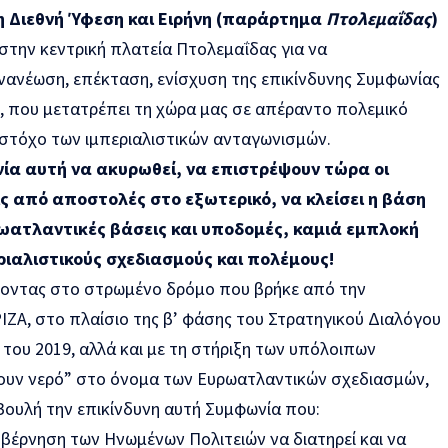
τη Διεθνή Ύφεση και Ειρήνη (παράρτημα
Πτολεμαΐδας
)
στην κεντρική πλατεία Πτολεμαΐδας για να
νανέωση, επέκταση, ενίσχυση της επικίνδυνης Συμφωνίας
ς, που μετατρέπει τη χώρα μας σε απέραντο πολεμικό
ε στόχο των ιμπεριαλιστικών ανταγωνισμών.
α αυτή να ακυρωθεί, να επιστρέψουν τώρα οι
ς από αποστολές στο εξωτερικό, να κλείσει η βάση
ρωατλαντικές βάσεις και υποδομές, καμιά εμπλοκή
ριαλιστικούς σχεδιασμούς και πολέμους!
ζοντας στο στρωμένο δρόμο που βρήκε από την
ΖΑ, στο πλαίσιο της β’ φάσης του Στρατηγικού Διαλόγου
του 2019, αλλά και με τη στήριξη των υπόλοιπων
ουν νερό” στο όνομα των Ευρωατλαντικών σχεδιασμών,
Βουλή την επικίνδυνη αυτή Συμφωνία που:
υβέρνηση των Ηνωμένων Πολιτειών να διατηρεί και να