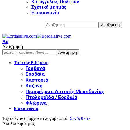
Καταγγελίες Πολιτών
Σχετικά με εμάς
Επικοινωνία
Αα
Αναζήτηση
Τοπικές Ειδήσεις
Γρεβενά
Εορδαία
Καστοριά
Κοζάνη
Περιφέρεια Δυτικής Μακεδονίας
Πτολεμαΐδα / Εορδαία
Φλώρινα
Επικοινωνία
Έχετε έναν υπάρχοντα λογαριασμό;
Συνδεθείτε
Ακολουθησε μας