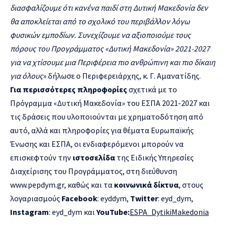
διασφαλίζουμε ότι κανένα παιδί στη Δυτική Μακεδονία δεν
θα αποκλείεται από το σχολικό του περιβάλλον λόγω
φυσικών εμποδίων. Συνεχίζουμε να αξιοποιούμε τους
πόρους του Προγράμματος «Δυτική Μακεδονία» 2021-2027
για να χτίσουμε μια Περιφέρεια πιο ανθρώπινη και πιο δίκαιη
για όλους
» δήλωσε ο Περιφερειάρχης, κ. Γ. Αμανατίδης.
Για περισσότερες πληροφορίες
σχετικά με το
Πρόγραμμα «Δυτική Μακεδονία» του ΕΣΠΑ 2021-2027 και
τις δράσεις που υλοποιούνται με χρηματοδότηση από
αυτό, αλλά και πληροφορίες για θέματα Ευρωπαϊκής
Ένωσης και ΕΣΠΑ, οι ενδιαφερόμενοι μπορούν να
επισκεφτούν την
ιστοσελίδα
της Ειδικής Υπηρεσίες
Διαχείρισης του Προγράμματος, στη διεύθυνση
www.pepdym.gr
, καθώς και τα
κοινωνικά δίκτυα
, στους
λογαριασμούς
Facebook
:
eyddym
,
Twitter
:
eyd_dym
,
Instagram
:
eyd_dym
και
YouTube
:
ESPA
_
DytikiMakedonia