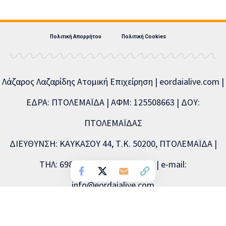
Πολιτική Απορρήτου
Πολιτική Cookies
Λάζαρος Λαζαρίδης Ατομική Επιχείρηση | eordaialive.com |
ΕΔΡΑ: ΠΤΟΛΕΜΑΪΔΑ | ΑΦΜ: 125508663 | ΔΟΥ:
ΠΤΟΛΕΜΑΪΔΑΣ
ΔΙΕΥΘΥΝΣΗ: ΚΑΥΚΑΣΟΥ 44, Τ.Κ. 50200, ΠΤΟΛΕΜΑΪΔΑ |
ΤΗΛ: 6981893715, 2463504856 | e-mail:
info@eordaialive.com
Νόμιμος εκπρόσωπος: Λάζαρος Λαζαρίδης | Διευθυντής